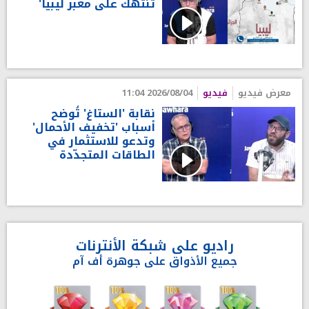
تُنتهك على معبر ليبيا'
معرض فيديو
فيديو
2026/08/04 11:04
نقابة 'الستاغ' تُوضح
أسباب 'تخفيف الأحمال'
وتدعو للاستثمار في
الطاقات المتجدّدة
راديو على شبكة الأنترنات
جميع الأذواق على جوهرة أف آم