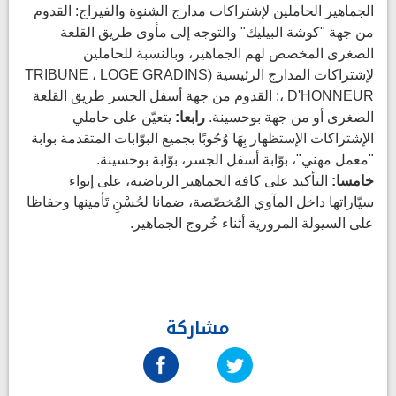
الجماهير الحاملين لإشتراكات مدارج الشنوة والفيراج: القدوم
من جهة "كوشة البيليك" والتوجه إلى مأوى طريق القلعة
الصغرى المخصص لهم الجماهير، وبالنسبة للحاملين
لإشتراكات المدارج الرئيسية (TRIBUNE ، LOGE GRADINS
، D'HONNEUR: القدوم من جهة أسفل الجسر طريق القلعة
الصغرى أو من جهة بوحسينة.
رابعا:
يتعيّن على حاملي
الإشتراكات الإستظهار بِهَا وُجُوبًا بجميع البوّابات المتقدمة بوابة
"معمل مهني"، بوّابة أسفل الجسر، بوّابة بوحسينة.
خامسا:
التأكيد على كافة الجماهير الرياضية، على إيواء
سيّاراتها داخل المآوي المُخصّصة، ضمانا لحُسْنِ تَأمينها وحفاظا
على السيولة المرورية أثناء خُروج الجماهير.
مشاركة