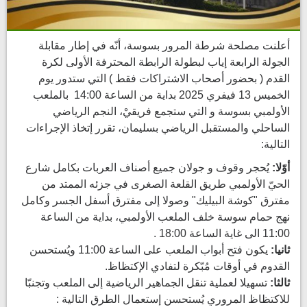
أعلنت مصلحة شرطة المرور بسوسة، أنّه في إطار مقابلة
الجولة الرابعة إياب لبطولة الرابطة المحترفة الأولى لكرة
القدم ( بحضور أصحاب الاشتراكات فقط ) التي ستدور يوم
الخميس 13 فيفري 2025 بداية من الساعة 14:00 بالملعب
الأولمبي بسوسة و التي ستجمع فريقيْ، النجم الرياضي
الساحلي والمستقبل الرياضي بسليمان، تقرر إتخاذ الإجراءات
التالية:
أوّلا:
يُحجر وقوف و جولان جميع أصناف العربات بكامل شارع
الحيّ الأولمبي طريق القلعة الصغرى في جزئه الممتد من
مفترق "كوشة البيليك" وصولا إلى مفترق أسفل الجسر وكامل
نهج حمام سوسة خلف الملعب الأولمبي، بداية من الساعة
11:00 الى غاية الساعة 18:00 .
ثانيا:
يكون فتح أبواب الملعب على الساعة 11:00 ويُستحسن
القدوم في أوقات مُبّكرة لتفادي الإكتظاظ.
ثالثا:
تسهيلا لعملية تنقل الجماهير الرياضية إلى الملعب وتجنبّا
للاكتظاظ المروري يُستحسن إستعمال الطرق التالية :