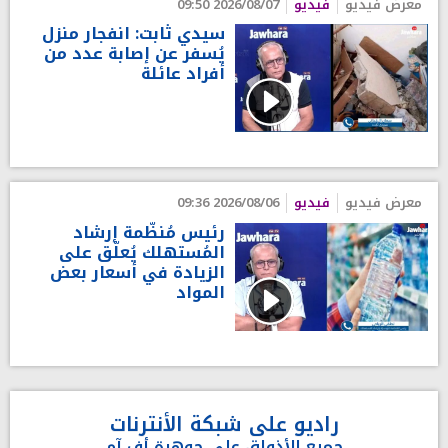
معرض فيديو
فيديو
2026/08/07 09:50
سيدي ثابت: انفجار منزل
يُسفر عن إصابة عدد من
أفراد عائلة
معرض فيديو
فيديو
2026/08/06 09:36
رئيس مُنظّمة إرشاد
المُستهلك يُعلّق على
الزيادة في أسعار بعض
المواد
راديو على شبكة الأنترنات
جميع الأذواق على جوهرة أف آم