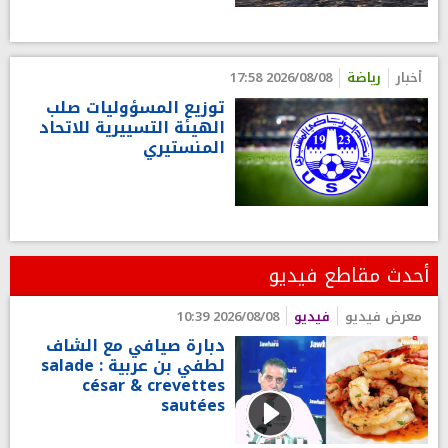
أخبار
رياضة
2026/08/08 17:58
توزيع المسؤوليات صلب
الهيئة التسييرية للاتحاد
المنستيري
أحدث مقاطع فيديو
معرض فيديو
فيديو
2026/08/08 10:39
دبارة صيافي مع الشاف
لطفي بن عربية : salade
césar & crevettes
sautées