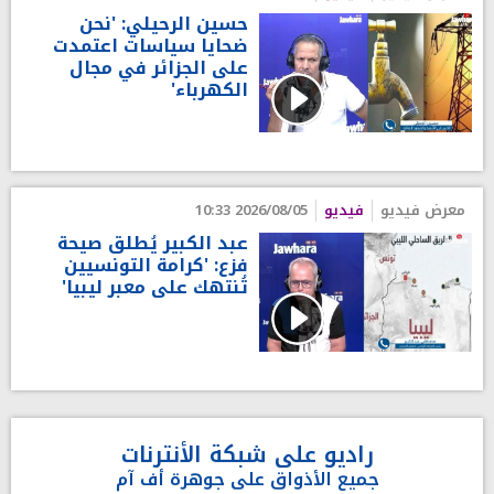
حسين الرحيلي: 'نحن
ضحايا سياسات اعتمدت
على الجزائر في مجال
الكهرباء'
معرض فيديو
فيديو
2026/08/05 10:33
عبد الكبير يُطلق صيحة
فزع: 'كرامة التونسيين
تُنتهك على معبر ليبيا'
راديو على شبكة الأنترنات
جميع الأذواق على جوهرة أف آم