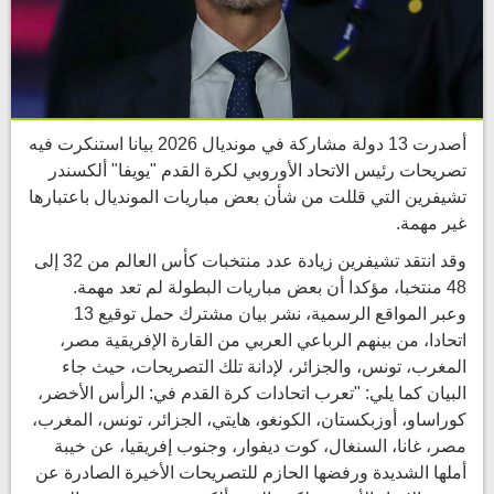
أصدرت 13 دولة مشاركة في مونديال 2026 بيانا استنكرت فيه
تصريحات رئيس الاتحاد الأوروبي لكرة القدم "يويفا" ألكسندر
تشيفرين التي قللت من شأن بعض مباريات المونديال باعتبارها
غير مهمة.
وقد انتقد تشيفرين زيادة عدد منتخبات كأس العالم من 32 إلى
48 منتخبا، مؤكدا أن بعض مباريات البطولة لم تعد مهمة.
وعبر المواقع الرسمية، نشر بيان مشترك حمل توقيع 13
اتحادا، من بينهم الرباعي العربي من القارة الإفريقية مصر،
المغرب، تونس، والجزائر، لإدانة تلك التصريحات، حيث جاء
البيان كما يلي: "تعرب اتحادات كرة القدم في: الرأس الأخضر،
كوراساو، أوزبكستان، الكونغو، هايتي، الجزائر، تونس، المغرب،
مصر، غانا، السنغال، كوت ديفوار، وجنوب إفريقيا، عن خيبة
أملها الشديدة ورفضها الحازم للتصريحات الأخيرة الصادرة عن