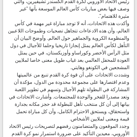
رئيس الاتحاد الأوروبي لكرة القدم ألكسندر تشيفيرين، والتي
وصف فيها بعض مباريات كأس العالم الموسعة بأنها "غير
مثيرة للاهتمام".
وأكدت هذه الاتحادات، أنه لا توجد مباراة غير مهمة في كأس
العالم، وأن هذه الادعاءات تتجاهل تضحيات وطموحات اللاعبين
والمنظومة الكروية والجماهير حول العالم. وأوضح البيان أن
التأهل لكأس العالم يمثل إنجازا تاريخيا وحلما للأجيال في دول
مثل الرأس الأخضر وكوراساو وأوزبكستان، في حين يمثل
العودة للمحفل العالمي بعد غياب طويل معنى خاصا لملايين
المشجعين في الكونغو وهايتي.
وشددت الاتحادات على أن قوة كرة القدم تنبع من عالميتها
وعدم اقتصارها على مجموعة محدودة من الدول، مؤكدة أن
المشاركة في البطولة تلهم الأجيال وتسهم في تطوير اللعبة
وتعد مصدرا للفخر والوحدة للمجتمعات. وأشارت الاتحادات في
بيانها إلى أن كل منتخب تأهل للبطولة قد حجز مكانه بجدارة
واستحقاق، ويستحق الاحترام الكامل، وأن كل مباراة تحمل
قيمة ومعنى لملايين الأشخاص.
وجدد الموقعون والمتضامنون رفضهم لتصريحات رئيس الاتحاد
الأوروبي، معيدين التأكيد على ضرورة استمرار نمو كرة القدم