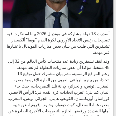
أصدرت 13 دولة مشاركة في مونديال 2026 بيانا استنكرت فيه
تصريحات رئيس الاتحاد الأوروبي لكرة القدم "يويفا" ألكسندر
تشيفرين التي قللت من شأن بعض مباريات المونديال باعتبارها
غير مهمة.
وقد انتقد تشيفرين زيادة عدد منتخبات كأس العالم من 32 إلى
48 منتخبا، مؤكدا أن بعض مباريات البطولة لم تعد مهمة.
وعبر المواقع الرسمية، نشر بيان مشترك حمل توقيع 13
اتحادا، من بينهم الرباعي العربي من القارة الإفريقية مصر،
المغرب، تونس، والجزائر، لإدانة تلك التصريحات، حيث جاء
البيان كما يلي: "تعرب اتحادات كرة القدم في: الرأس الأخضر،
كوراساو، أوزبكستان، الكونغو، هايتي، الجزائر، تونس، المغرب،
مصر، غانا، السنغال، كوت ديفوار، وجنوب إفريقيا، عن خيبة
أملها الشديدة ورفضها الحازم للتصريحات الأخيرة الصادرة عن