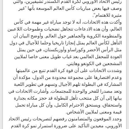
رئيس الاتحاد الأوروبي لكرة القدم ألكسندر تشيفيرين، والتي
وصف فيها بعض مباريات كأس العالم الموسعة بأنها "غير
مثيرة للاهتمام".
وأكدت هذه الاتحادات، أنه لا توجد مباراة غير مهمة في كأس
العالم، وأن هذه الادعاءات تتجاهل تضحيات وطموحات اللاعبين
والمنظومة الكروية والجماهير حول العالم. وأوضح البيان أن
التأهل لكأس العالم يمثل إنجازا تاريخيا وحلما للأجيال في دول
مثل الرأس الأخضر وكوراساو وأوزبكستان، في حين يمثل
العودة للمحفل العالمي بعد غياب طويل معنى خاصا لملايين
المشجعين في الكونغو وهايتي.
وشددت الاتحادات على أن قوة كرة القدم تنبع من عالميتها
وعدم اقتصارها على مجموعة محدودة من الدول، مؤكدة أن
المشاركة في البطولة تلهم الأجيال وتسهم في تطوير اللعبة
وتعد مصدرا للفخر والوحدة للمجتمعات. وأشارت الاتحادات في
بيانها إلى أن كل منتخب تأهل للبطولة قد حجز مكانه بجدارة
واستحقاق، ويستحق الاحترام الكامل، وأن كل مباراة تحمل
قيمة ومعنى لملايين الأشخاص.
وجدد الموقعون والمتضامنون رفضهم لتصريحات رئيس الاتحاد
الأوروبي، معيدين التأكيد على ضرورة استمرار نمو كرة القدم