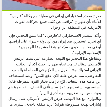
صرح مصدر استخباراتي إيراني في مقابلة مع وكالة "فارس"
للأنباء بأن طهران "تراقب عن كثب جميع تحركات القوات
الأمريكية في المنطقة، برا وجوا".
وأكد المصدر الاستخباراتي لـ"فارس": "كما سبق التحذير، فإن
أي تحرك عسكري ضد إيران من أي دولة - سواء على أراضيها
أو في مجالها الجوي - سيُعتبر هدفا مشروعا للجمهورية
الإسلامية الإيرانية".
ويتقاطع هذا التحذير مع اللهجة الصارمة التي تبناها الرئيس
الأمريكي دونالد ترامب تجاه طهران، حيث أكد أن الجانب
الإيراني استهلك وقتا أطول من اللازم في المماطلة بالملف
التفاوضي، مما يفرص عليه الآن "دفع الثمن". وعند استيضاحه
عن ماهية هذه التبعات، لوّح ترامب بخيار القوة المفرطة قائلا:
"سنضربهم، سنضربهم بقوة. سنستأنف القصف.. لقد ضربناهم
بقوة أمس، وسنضربهم مرة أخرى اليوم".
وبالتوازي مع هذا التهديد، حرص الرئيس الأمريكي على إرسال
إشارات تهدئة مشروطة بقوله: "نريد صفقة ناجحة.. سنرى ما