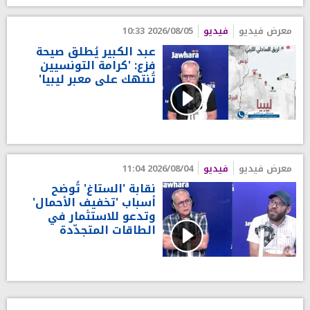
معرض فيديو
فيديو
2026/08/05 10:33
عبد الكبير يُطلق صيحة
فزع: 'كرامة التونسيين
تُنتهك على معبر ليبيا'
معرض فيديو
فيديو
2026/08/04 11:04
نقابة 'الستاغ' تُوضح
أسباب 'تخفيف الأحمال'
وتدعو للاستثمار في
الطاقات المتجدّدة