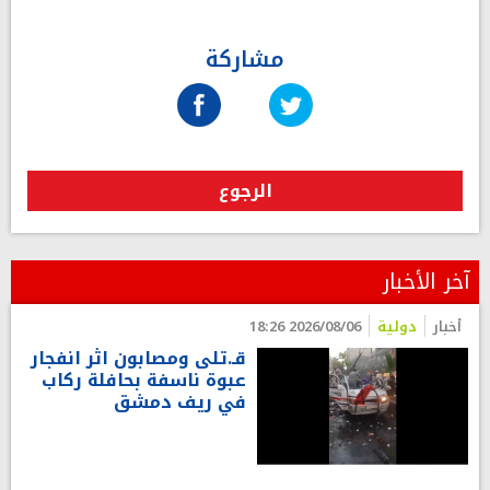
مشاركة
الرجوع
آخر الأخبار
أخبار
دولية
2026/08/06 18:26
قـ.تلى ومصابون اثر انفجار
عبوة ناسفة بحافلة ركاب
في ريف دمشق