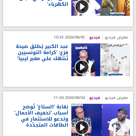
الكهرباء'
معرض فيديو
فيديو
2026/08/05 10:33
عبد الكبير يُطلق صيحة
فزع: 'كرامة التونسيين
تُنتهك على معبر ليبيا'
معرض فيديو
فيديو
2026/08/04 11:04
نقابة 'الستاغ' تُوضح
أسباب 'تخفيف الأحمال'
وتدعو للاستثمار في
الطاقات المتجدّدة