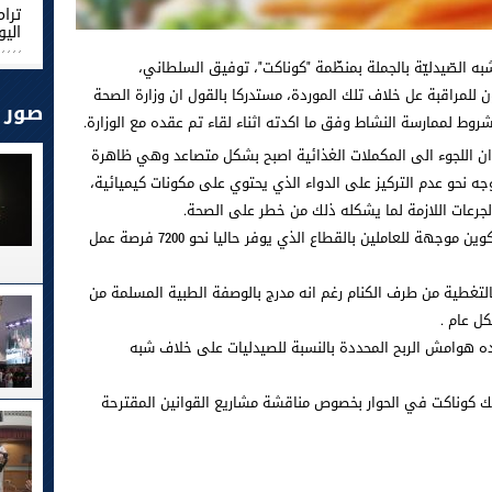
ترام
اليو
 الصّيدليّة بالجملة بمنظّمة "كوناكت"، توفيق السلطاني،
 للمراقبة عل خلاف تلك الموردة، مستدركا بالقول ان وزارة الصحة
صور
ط لممارسة النشاط وفق ما اكدته اثناء لقاء تم عقده مع الوزارة.
ان اللجوء الى المكملات الغذائية اصبح بشكل متصاعد وهي ظاهرة
ه نحو عدم التركيز على الدواء الذي يحتوي على مكونات كيميائية،
الجرعات اللازمة لما يشكله ذلك من خطر على الصحة.
كما دعا الى تنظيم القطاع عبر احداث مراكز تكوين موجهة للعاملين بالقطاع الذي يوفر حاليا نحو 7200 فرصة عمل
بالتغطية من طرف الكنام رغم انه مدرج بالوصفة الطبية المسلمة من
ل عام .
ه هوامش الربح المحددة بالنسبة للصيدليات على خلاف شبه
يك كوناكت في الحوار بخصوص مناقشة مشاريع القوانين المقترحة