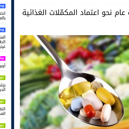
وطن
ام نحو اعتماد المكمّلات الغذائية
بالم
وطن
الم
غيني
بيا
أوبو ت
دول
بزش
الحر
دول
الن
العدل
دول