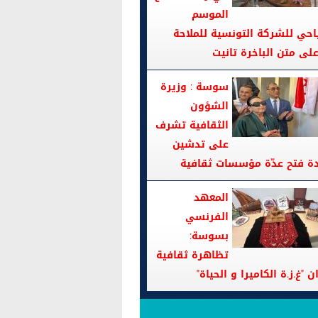
الموسم
احي للشركة التونسية للملاحة
سوسة : وزيرة
الشؤون
الثقافية تشرف
على تدشين
دة فتح عدّة مؤسسات ثقافية
المعهد
الفرنسي
بسوسة:
تظاهرة ثقافية
ن "غ.ز.ة الكاميرا و الحياة"