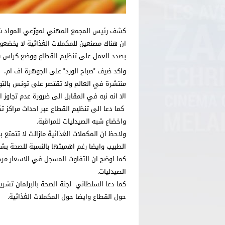
كشف رئيس المجمع المهني لموزّعي المواد شبه
ان هناك مصنعين للمكملات الغذائية لا يخضعون
بصدد العمل على تنظيم القطاع ووضع كراس شرو
واكد ضيف "صباح الورد" على الجوهرة اف ام، 
منتشرة في العالم ولا تقتصر على تونس بالتوج
الا انه نبه في المقابل الى ضرورة عدم تجاوز 
واخضاع شبه الصيدليات للمراقبة.
ولاحظ ان المكملات الغذائية مازالت لا تتمتع 
الطبيب وايضا رغم اهميتها بالنسبة للصحة بشك
كما اوضح ان التفاوت المسجل في الاسعار مرد
الصيدليات.
كما دعا السلطاني لجنة الصحة بالبرلمان تشر
حول القطاع وايضا حول المكملات الغذائية.