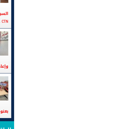
السي
CTN على متن الباخرة تانيت
وإعا
بعنوا