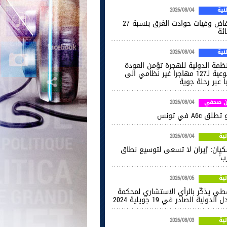
ية
2026/08/04
انخفاض وفيات حوادث الغرق بنسبة 27
ائة
ية
2026/08/04
نظمة الدولية للهجرة تؤمن العودة
الطوعية لـ127 مهاجرا غير نظامي الى
ا عبر رحلة جوية
ن صحفي
2026/08/04
طلق A6c في تونس
ية
2026/08/04
كيان: 'إيران لا تسعى لتوسيع نطاق
ب'
ية
2026/08/05
فطي يذكّر بالرأي الاستشاري لمحكمة
 الدولية الصادر في 19 جويلية 2024
ية
2026/08/03