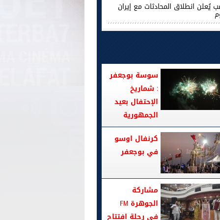
ب يُعلن انطلاق المحادثات مع إيران
م
سوسة بوجعفر
: شماريخ
الإحتفال بعيد
الجمهورية
كرنفال اوسو
في بوجعفر
مشاركة
الجوهرة FM
في رحلة افتتاح