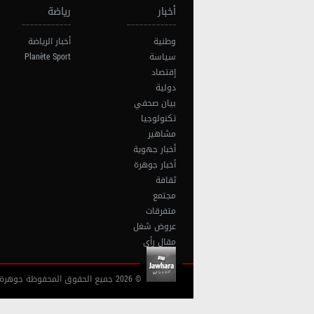
أخبار
رياضة
وطنية
أخبار الرياضة
سياسة
Planète Sport
إقتصاد
دولية
بيان صحفي
تكنولوجيا
مشاهير
أخبار جهوية
أخبار جوهرة
ثقافة
مجتمع
متفرقات
عروض شغل
مقال رأي
© 2026 جميع الحقوق المحفوظة جوهرة أف آم تونس |