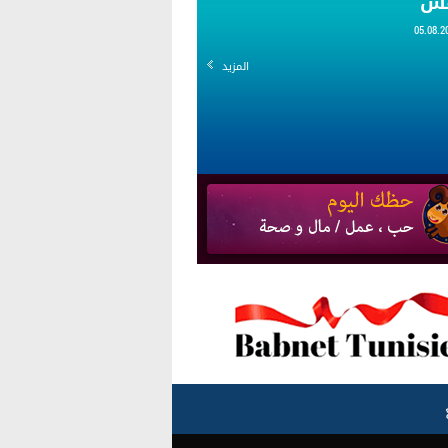
قس
المزيد