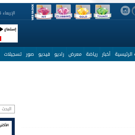
الإربعاء 5 أوت 2026 23:03:49
إستماع
R
الرئيسية
أخبار
رياضة
معرض
راديو
فيديو
صور
تسجيلات
الأكثر