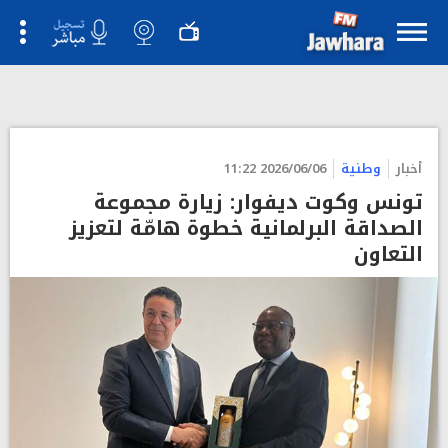
">
أخبار
وطنية
2026/06/06 11:22
تونس وكوت ديفوار: زيارة مجموعة
الصداقة البرلمانية خطوة هامّة لتعزيز
التعاون