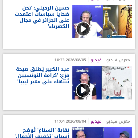
حسين الرحيلي: 'نحن
ضحايا سياسات اعتمدت
على الجزائر في مجال
الكهرباء'
معرض فيديو
فيديو
2026/08/05 10:33
عبد الكبير يُطلق صيحة
فزع: 'كرامة التونسيين
تُنتهك على معبر ليبيا'
معرض فيديو
فيديو
2026/08/04 11:04
نقابة 'الستاغ' تُوضح
أسباب 'تخفيف الأحمال'