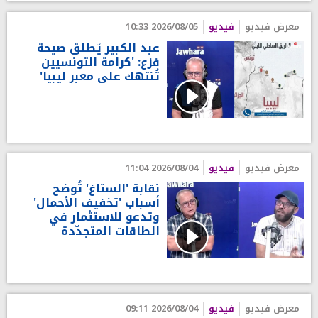
معرض فيديو
فيديو
2026/08/05 10:33
عبد الكبير يُطلق صيحة
فزع: 'كرامة التونسيين
تُنتهك على معبر ليبيا'
معرض فيديو
فيديو
2026/08/04 11:04
نقابة 'الستاغ' تُوضح
أسباب 'تخفيف الأحمال'
وتدعو للاستثمار في
الطاقات المتجدّدة
معرض فيديو
فيديو
2026/08/04 09:11