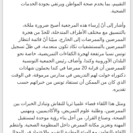
التقييم، بما يخدم صحة المواطن ويرتقي بجودة الخدمات
الصحية.
وأشار إلى أنّ إرساء هذه المرجعية أصبح ضرورة ملحّة،
بالتنسيق مع مختلف الأطراف المتدخلة، للحدّ من هجرة
الممرضين والممرضات إلى الخارج، مبيّنا أنّ قائمة انتظار
الممرضين بالمستشفيات تكاد تكون منعدمة، في ظلّ تسجيل
تونس نسبا مرتفعة لهجرة الكفاءات التمريضية، خاصة نحو
البلدان الأوروبية وكندا. وأضاف رئيس الجمعية التونسية
للممرضين أن قرابة 20 ممرضا في كندا يحملون شهادات
دكتوراه خولت لهم التدريس في مدارس مرموقة، في الوقت
الذي كان من الممكن أن تستفاد تونس من خبراتهم حسب
تقديره.
ومثل هذا اللقاء فضاء علميا ثريا للنقاش وتبادل الخبرات بين
الممرضين، وطلبة علوم التمريض، والأكاديميين، ومهنيي
الصحة، وصناع القرار، من أجل بناء رؤية موحدة لمستقبل
المهنة وتعزيز مكانة الممرض داخل المنظومة الصحية. وانتظم
اللقاء بالتعاون مع الهيئة الوطنية للتقييم والاعتماد في المجال