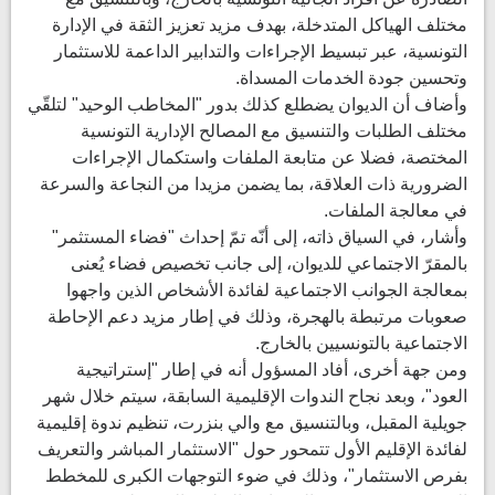
مختلف الهياكل المتدخلة، بهدف مزيد تعزيز الثقة في الإدارة
التونسية، عبر تبسيط الإجراءات والتدابير الداعمة للاستثمار
وتحسين جودة الخدمات المسداة.
وأضاف أن الديوان يضطلع كذلك بدور "المخاطب الوحيد" لتلقّي
مختلف الطلبات والتنسيق مع المصالح الإدارية التونسية
المختصة، فضلا عن متابعة الملفات واستكمال الإجراءات
الضرورية ذات العلاقة، بما يضمن مزيدا من النجاعة والسرعة
في معالجة الملفات.
وأشار، في السياق ذاته، إلى أنّه تمّ إحداث "فضاء المستثمر"
بالمقرّ الاجتماعي للديوان، إلى جانب تخصيص فضاء يُعنى
بمعالجة الجوانب الاجتماعية لفائدة الأشخاص الذين واجهوا
صعوبات مرتبطة بالهجرة، وذلك في إطار مزيد دعم الإحاطة
الاجتماعية بالتونسيين بالخارج.
ومن جهة أخرى، أفاد المسؤول أنه في إطار "إستراتيجية
العود"، وبعد نجاح الندوات الإقليمية السابقة، سيتم خلال شهر
جويلية المقبل، وبالتنسيق مع والي بنزرت، تنظيم ندوة إقليمية
لفائدة الإقليم الأول تتمحور حول "الاستثمار المباشر والتعريف
بفرص الاستثمار"، وذلك في ضوء التوجهات الكبرى للمخطط