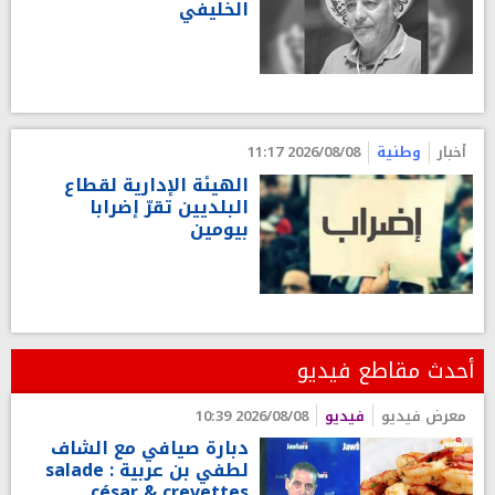
الخليفي
أخبار
وطنية
2026/08/08 11:17
الهيئة الإدارية لقطاع
البلديين تقرّ إضرابا
بيومين
أحدث مقاطع فيديو
معرض فيديو
فيديو
2026/08/08 10:39
دبارة صيافي مع الشاف
لطفي بن عربية : salade
césar & crevettes