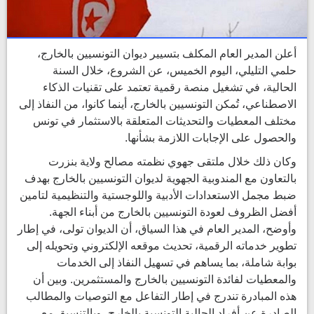
أعلن المدير العام المكلف بتسيير ديوان التونسيين بالخارج،
حلمي التليلي، اليوم الخميس، عن الشروع، خلال السنة
الحالية، في تشغيل منصة رقمية تعتمد على تقنيات الذكاء
الاصطناعي، تُمكن التونسيين بالخارج، أينما كانوا، من النفاذ إلى
مختلف المعطيات والتحديثات المتعلقة بالاستثمار في تونس
والحصول على الإجابات اللازمة بشأنها.
وكان ذلك خلال ملتقى جهوي نظمته مصالح ولاية بنزرت
بالتعاون مع المندوبية الجهوية لديوان التونسيين بالخارج بهدف
ضبط مجمل الاستعدادات الأدبية واللوجستية والتنظيمية لتامين
أفضل الظروف لعودة التونسيين بالخارج من أبناء الجهة.
وأوضح، المدير العام في هذا السياق، أن الديوان تولى، في إطار
تطوير خدماته الرقمية، تحديث موقعه الإلكتروني وتحويله إلى
بوابة شاملة، بما يساهم في تسهيل النفاذ إلى الخدمات
والمعطيات لفائدة التونسيين بالخارج والمستثمرين. وبين أن
هذه المبادرة تندرج في إطار التفاعل مع التوصيات والمطالب
الصادرة عن أفراد الجالية التونسية بالخارج، وبالتنسيق مع