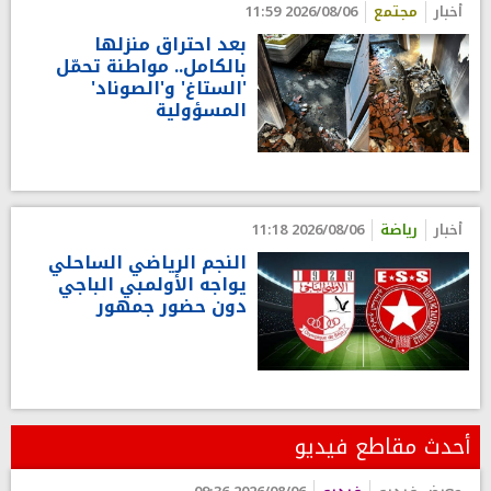
أخبار
مجتمع
2026/08/06 11:59
بعد احتراق منزلها
بالكامل.. مواطنة تحمّل
'الستاغ' و'الصوناد'
المسؤولية
أخبار
رياضة
2026/08/06 11:18
النجم الرياضي الساحلي
يواجه الأولمبي الباجي
دون حضور جمهور
أحدث مقاطع فيديو