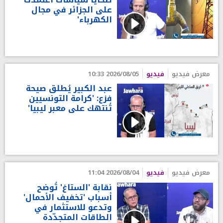
على الجزائر في مجال
الكهرباء'
معرض فيديو
فيديو
2026/08/05 10:33
عبد الكبير يُطلق صيحة
فزع: 'كرامة التونسيين
تُنتهك على معبر ليبيا'
معرض فيديو
فيديو
2026/08/04 11:04
نقابة 'الستاغ' تُوضح
أسباب 'تخفيف الأحمال'
وتدعو للاستثمار في
الطاقات المتجدّدة