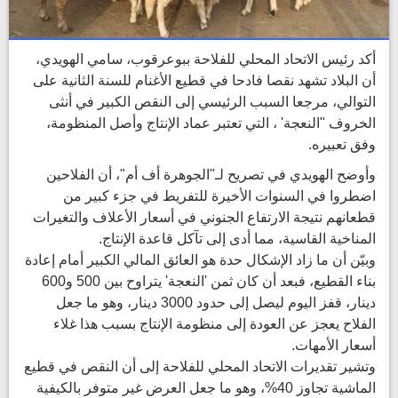
أكد رئيس الاتحاد المحلي للفلاحة ببوعرقوب، سامي الهويدي،
أن البلاد تشهد نقصا فادحا في قطيع الأغنام للسنة الثانية على
التوالي، مرجعا السبب الرئيسي إلى النقص الكبير في أنثى
الخروف "النعجة' ، التي تعتبر عماد الإنتاج وأصل المنظومة،
وفق تعبيره.
وأوضح الهويدي في تصريح لـ"الجوهرة أف أم"، أن الفلاحين
اضطروا في السنوات الأخيرة للتفريط في جزء كبير من
قطعانهم نتيجة الارتفاع الجنوني في أسعار الأعلاف والتغيرات
المناخية القاسية، مما أدى إلى تآكل قاعدة الإنتاج.
وبيّن أن ما زاد الإشكال حدة هو العائق المالي الكبير أمام إعادة
بناء القطيع، فبعد أن كان ثمن 'النعجة' يتراوح بين 500 و600
دينار، قفز اليوم ليصل إلى حدود 3000 دينار، وهو ما جعل
الفلاح يعجز عن العودة إلى منظومة الإنتاج بسبب هذا غلاء
أسعار الأمهات.
وتشير تقديرات الاتحاد المحلي للفلاحة إلى أن النقص في قطيع
الماشية تجاوز 40%، وهو ما جعل العرض غير متوفر بالكيفية