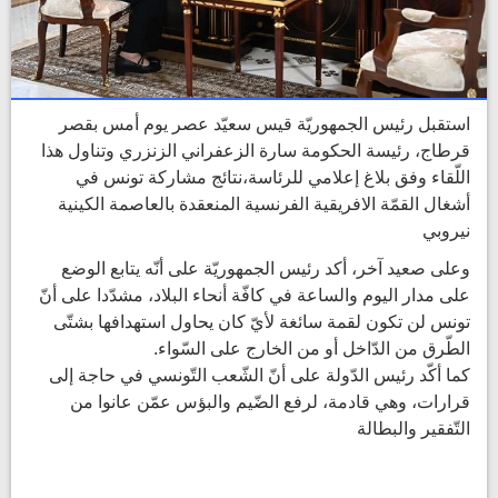
استقبل رئيس الجمهوريّة قيس سعيّد عصر يوم أمس بقصر
قرطاج، رئيسة الحكومة سارة الزعفراني الزنزري وتناول هذا
اللّقاء وفق بلاغ إعلامي للرئاسة،نتائج مشاركة تونس في
أشغال القمّة الافريقية الفرنسية المنعقدة بالعاصمة الكينية
نيروبي
وعلى صعيد آخر، أكد رئيس الجمهوريّة على أنّه يتابع الوضع
على مدار اليوم والساعة في كافّة أنحاء البلاد، مشدّدا على أنّ
تونس لن تكون لقمة سائغة لأيّ كان يحاول استهدافها بشتّى
الطّرق من الدّاخل أو من الخارج على السّواء.
كما أكّد رئيس الدّولة على أنّ الشّعب التّونسي في حاجة إلى
قرارات، وهي قادمة، لرفع الضّيم والبؤس عمّن عانوا من
التّفقير والبطالة