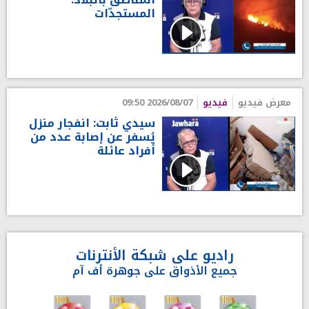
المستجدّات
معرض فيديو
فيديو
2026/08/07 09:50
سيدي ثابت: انفجار منزل
يُسفر عن إصابة عدد من
أفراد عائلة
راديو على شبكة الأنترنات
جميع الأذواق على جوهرة أف آم