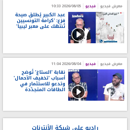
معرض فيديو
فيديو
2026/08/05 10:33
عبد الكبير يُطلق صيحة
فزع: 'كرامة التونسيين
تُنتهك على معبر ليبيا'
معرض فيديو
فيديو
2026/08/04 11:04
نقابة 'الستاغ' تُوضح
أسباب 'تخفيف الأحمال'
وتدعو للاستثمار في
الطاقات المتجدّدة
راديو على شبكة الأنترنات