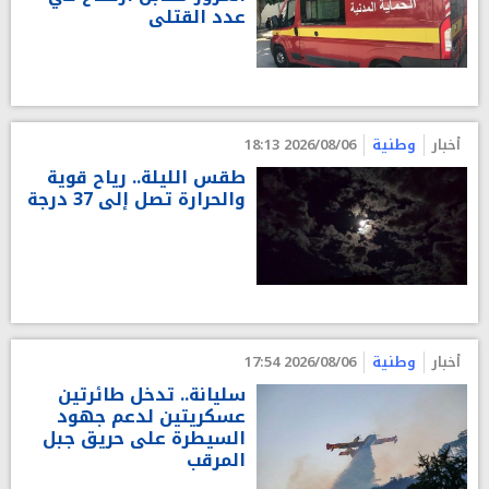
عدد القتلى
أخبار
وطنية
2026/08/06 18:13
طقس الليلة.. رياح قوية
والحرارة تصل إلى 37 درجة
أخبار
وطنية
2026/08/06 17:54
سليانة.. تدخل طائرتين
عسكريتين لدعم جهود
السيطرة على حريق جبل
المرقب