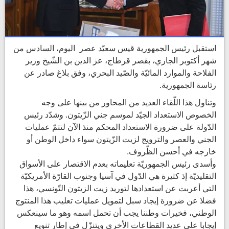
استقبل رئيس الجمهورية قيس سعيّد عصر اليوم، السادس من
شهر أكتوبر الجاري، بقصر قرطاج، عز الدين بن الشّيخ وزير
الفلاحة والموارد المائيّة والصّيد البحري، وفق بلاغ صادر عن
رئاسة الجمهورية.
وتناول هذا اللّقاء العديد من المحاور من بينها على وجه
الخصوص الاستعداد الجيّد لموسم جني الزّيتون. وشدّد رئيس
الدّولة على ضرورة الاستعداد المحكم منذ الآن لتتمّ عمليات
الجني والعصر والترويج لزيت الزّيتون سواء داخل الوطن أو
خارجه في أحسن الظّروف.
وأسدى رئيس الجمهوريّة تعليماته بعدم الاقتصار على الأسواق
التقليديّة إذ كثيرة هي الدّول في آسيا وجنوب القارّة الأمريكيّة
التي أعربت عن استعدادها لتوريد زيت الزيتون التّونسي، هذا
فضلا عن ضرورة إيجاد سبل لتمويل عمليات تعليب هذا المنتوج
الوطني، فخيرات وطننا يجب أن تحمل اسمه وهو ما سينعكس
إيجابا على عديد القطاعات الأخرى ويتنزّل في إطار تنويع