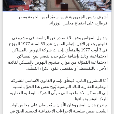
أشرف رئيس الجمهورية قيس سعيّد أمس الجمعة بقصر
قرطاج، على اجتماع مجلس الوزراء.
وتداول المجلس وفق بلاغ صادر عن الرئاسة، في مشروعي
قانونين يتعلق الأوّل بإتمام القانون عدد 53 لسنة 1977 المؤرّخ
في 3 أوت 1977 والمتعلّق بإحداث شركة النهوض بالمساكن
الاجتماعية، وذلك بإضافة حكم جديد يقضي ببيع المساكن
الاجتماعية المُموّلة من موارد صندوق النهوض بالمسكن لفائدة
الأجراء بالتقسيط، أو بمقتضى عقود الكراء المُملّك.
أمّا المشروع الثاني، فيتعلّق بإتمام القانون الأساسي للشركة
الوطنية العقارية للبلاد التونسية يُتيح نفس هذا الحقّ بالنسبة
إلى المساكن الاجتماعية التي تتولّى الشركة الوطنية العقارية
للبلاد التونسية بناءها.
ويندرج هذان المشروعان اللّذان سيُعرضان على مجلس نُواب
الشّعب ضمن سلسلة الإجراءات الاجتماعية لتجسيد الحقّ في