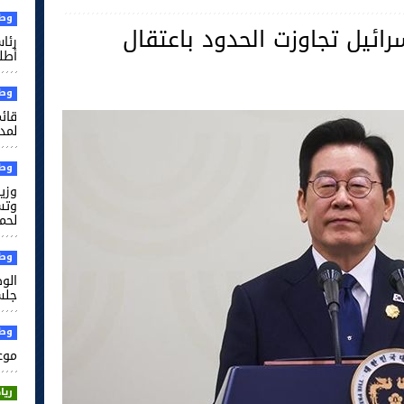
وطن
سرائيل تجاوزت الحدود باعتقال
رئا
أطل
وطن
قائم
لمدر
وطن
وزير
وتس
لحم
وطن
الو
جلس
وطن
موعد
ريا