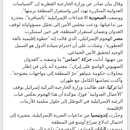
وقال بيان صادر عن وزارة الخارجية القطرية إن "السياسات
العدوانية المتكررة تهدد أمن واستقرار المنطقة برمتها".
ووصفت
السعودية
الاعتداءات الإسرائيلية "بالسافرة"، محذرة
من تداعياتها، ودعت مجلس الأمن إلى تحمّل مسؤولياته لوقف
العدوان وضمان استقرار المنطقة، في حين استنكرت
مصر
الهجوم الإسرائيلي، الذي قالت إنه "خطوة إقليمية بالغة
الخطورة"، وشدّدت على أن احترام سيادة الدول هو السبيل
الوحيد لتحقيق الأمن الجماعي.
من جهتها، أدانت
حركة "حماس"
ما وصفته بـ"العدوان
الصهيوني الواسع على إيران"، معتبرة أنه يأتي في إطار
محاولات حكومة نتنياهو "جرّ المنطقة إلى مواجهات مفتوحة"،
وأكدت تضامنها الكامل مع طهران.
أما
تركيا
، فقد طالبت وزارة الخارجية التركية إسرائيل بوقف
"الأعمال العدوانية" فورًا، مؤكدة أن هذا الهجوم يعكس غياب
الرغبة الإسرائيلية في التوصّل إلى حلول سلمية للأزمات
الإقليمية.
وحذّرت
إندونيسيا
من تداعيات الضربة الإسرائيلية، مشيرة إلى
احتمال اندلاع صراع أوسع في المنطقة.
ووصفت
اليابان
العملية بـ"المؤسفة"، داعية إلى تغليب