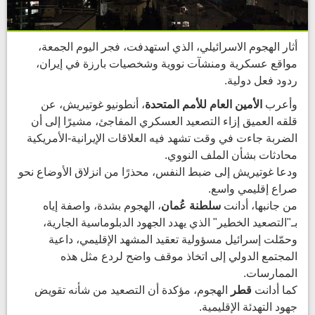
أثار الهجوم الاسرائيلي، الذي استهدفت، فجر اليوم الجمعة،
مواقع عسكرية ومنشآت نووية وشخصيات بارزة في إيران،
ردود فعل دولية.
وأعرب
الأمين العام للأمم المتحدة
، أنطونيو غوتيريش، عن
قلقه العميق إزاء التصعيد العسكري المفاجئ، مشيرًا إلى أن
الضربة جاءت في وقت تشهد فيه العلاقات الإيرانية-الأمريكية
محادثات بشأن الملف النووي.
ودعا غوتيريش إلى ضبط النفس، محذرًا من انزلاق الأوضاع نحو
صراع إقليمي واسع.
من جانبها، أدانت
سلطنة عُمان
، الهجوم بشدة، واصفة إياه
بـ"التصعيد الخطير" الذي يهدد الجهود الدبلوماسية الجارية،
وحمّلت إسرائيل مسؤولية تعقيد المشهد الإقليمي، داعية
المجتمع الدولي إلى اتخاذ موقف واضح لردع مثل هذه
الممارسات.
كما أدانت
قطر
الهجوم، مؤكدة أن التصعيد من شأنه تقويض
جهود التهدئة الإقليمية.