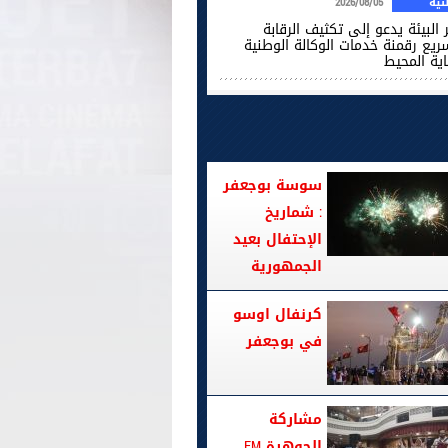
ية
2026/08/05
 البيئة يدعو إلى تكثيف الرقابة
ريع رقمنة خدمات الوكالة الوطنية
اية المحيط
سوسة بوجعفر
: شماريخ
الإحتفال بعيد
الجمهورية
كرنفال اوسو
في بوجعفر
مشاركة
الجوهرة FM