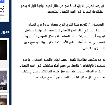
وطن
ن رصد القرش الأزرق قبالة سواحل منزل تميم بولاية نابل لا يدعو
وزير
وتس
المنظومة البحرية في البحر الأبيض المتوسط.
لحم
لرسمية، أن ظهور هذا النوع، الذي يعيش عادة في المياه
 البحار، بما في ذلك البحر الأبيض المتوسط، قد يرتبط بعوامل
صور
بحرية أو تغير درجات حرارة المياه. ولا يشكل القرش الأزرق، وفق
يعتمد في غذائه أساسا على الأسماك الصغيرة والحبار، في حين
المستوى العالمي.
واجه ضغوطا متزايدة نتيجة الصيد الجائر والصيد العرضي، ما أدى
لمهددة بالإنقراض" عالميا، مع وضع أكثر هشاشة في البحر الأبيض
حترام الحياة البحرية عند رصد مثل هذه الكائنات، وعدم الإقتراب
لمختصة في حال ظهورها قرب الشواطئ أو في مياه ضحلة.