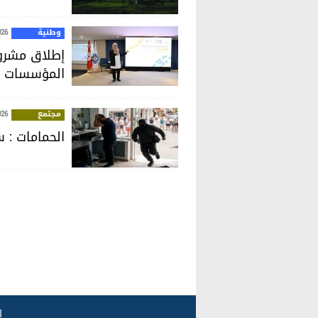
وطنية
026
إطلاق مشروع
المؤسسات ا
مجتمع
026
الحمامات :
ا