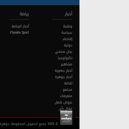
أخبار
رياضة
وطنية
أخبار الرياضة
سياسة
Planète Sport
إقتصاد
دولية
بيان صحفي
تكنولوجيا
مشاهير
أخبار جهوية
أخبار جوهرة
ثقافة
مجتمع
متفرقات
عروض شغل
مقال رأي
© 2026 جميع الحقوق المحفوظة جوهرة أف آم تونس |