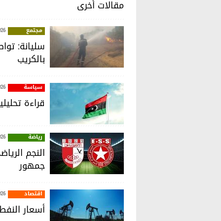
مقالات أخرى
مجتمع
026
سليانة: توا
بالكريب
سياسة
026
قراءة تحليل
رياضة
026
النجم الريا
جمهور
اقتصاد
026
أسعار النفط 