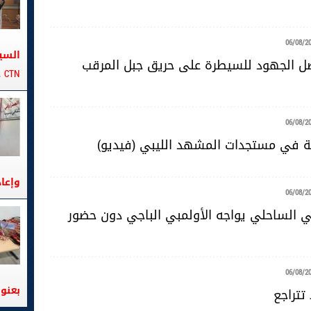
06/08/2
السي
صل الجهود للسيطرة على حريق جبل المرقب
CTN على متن الباخرة تانيت
06/08/2
ية في مستجدات المشهد الليبي (فيديو)
وإعا
06/08/2
ضي الساحلي يواجه الأولمبي الباجي دون حضور
06/08/2
بعنوا
تتراجع