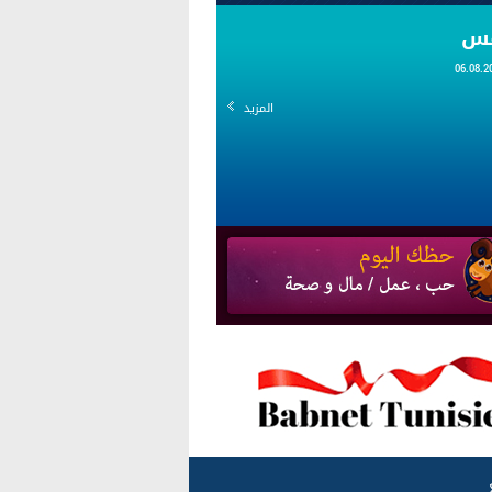
قس
المزيد