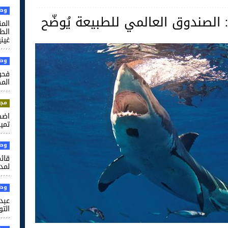
وطن
: الصندوق العالمي للطبيعة يُوضّح
الم
غيني
وطن
فحو
الم
مجت
اضط
تميم
وطن
قائم
لمدر
وطن
عبد 
التو