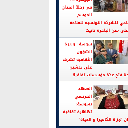
في رحلة افتتاح
الموسم
احي للشركة التونسية للملاحة
سوسة : وزيرة
الشؤون
الثقافية تشرف
على تدشين
دة فتح عدّة مؤسسات ثقافية
المعهد
الفرنسي
بسوسة:
تظاهرة ثقافية
ن "غ.ز.ة الكاميرا و الحياة"