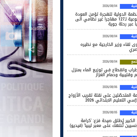
ية
2026/08/04
نظمة الدولية للهجرة تؤمن العودة
الطوعية لـ127 مهاجرا غير نظامي الى
ا عبر رحلة جوية
ية
2026/08/04
ى لقاء وزير الخارجية مع نظيره
صري
مع
2026/08/04
راب وانقطاع في توزيع الماء بمنزل
 وقليبية وحمام الغزاز
ية
2026/08/06
ة المتحصّلين على نقلة تقريب الأزواج
ّسي التعليم الابتدائي 2026
ية
2026/08/05
الكبير يُطلق صيحة فزع: 'كرامة
نسيين تُنتهك على معبر ليبيا' (فيديو)