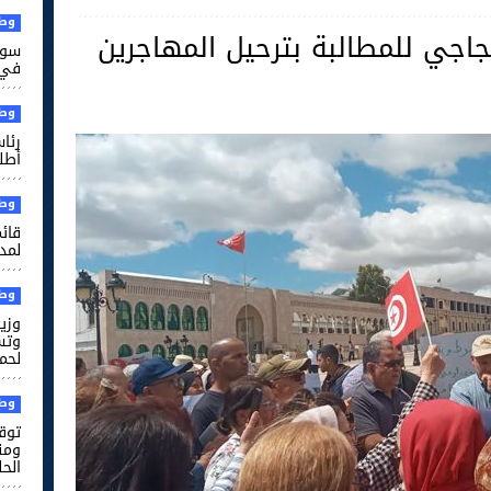
وطن
جاجي للمطالبة بترحيل المهاجرين
سوس
في 
وطن
رئا
أطل
وطن
قائم
لمدر
وطن
وزير
وتس
لحم
وطن
توقي
ومن
الح