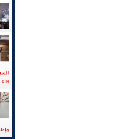
السي
CTN على متن الباخرة تانيت
وإعا