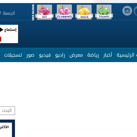
الجمعة 7 أوت 2026 23:41:59
إستماع
R
الرئيسية
أخبار
رياضة
معرض
راديو
فيديو
صور
تسجيلات
الأكثر