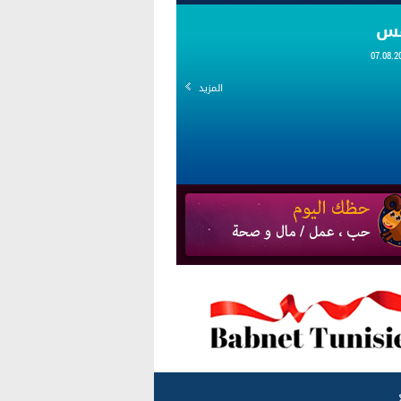
قس
المزيد