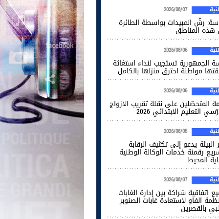
ية
2026/08/07
ة: رشّ المبيدات بواسطة الطائرة
هذه المناطق
ية
2026/08/06
سة الجمهورية تستجيب لنداء استغاثة
قتها مواطنة احترق منزلها بالكامل
ية
2026/08/06
ة المتحصّلين على نقلة تقريب الأزواج
ّسي التعليم الابتدائي 2026
ية
2026/08/05
 البيئة يدعو إلى تكثيف الرقابة
ريع رقمنة خدمات الوكالة الوطنية
اية المحيط
ية
2026/08/07
ع اتفاقية شراكة بين إدارة الغابات
ظمة الفاو لاستعادة غابات الصنوبر
لبي بالقصرين