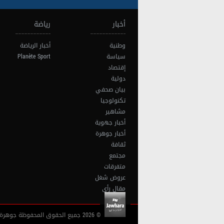
أخبار
رياضة
وطنية
أخبار الرياضة
سياسة
Planète Sport
إقتصاد
دولية
بيان صحفي
تكنولوجيا
مشاهير
أخبار جهوية
أخبار جوهرة
ثقافة
مجتمع
متفرقات
عروض شغل
مقال رأي
© 2026 جميع الحقوق المحفوظة جوهرة أف آم تونس |