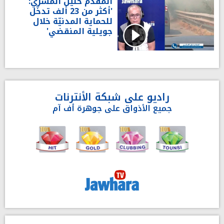
المقدّم خليل المشري:
'أكثر من 23 ألف تدخّل
للحماية المدنيّة خلال
جويلية المنقضي'
راديو على شبكة الأنترنات
جميع الأذواق على جوهرة أف آم