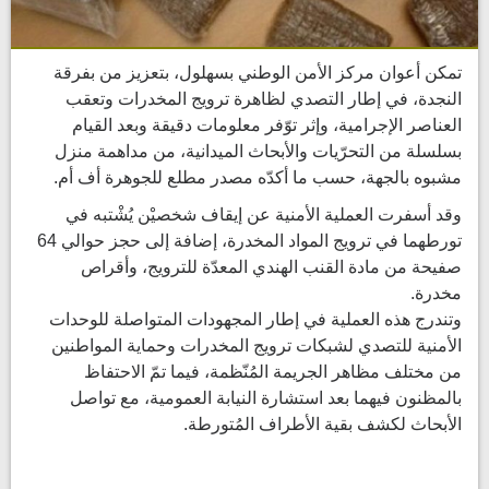
تمكن أعوان مركز الأمن الوطني بسهلول، بتعزيز من بفرقة
النجدة، في إطار التصدي لظاهرة ترويج المخدرات وتعقب
العناصر الإجرامية، وإثر توّفر معلومات دقيقة وبعد القيام
بسلسلة من التحرّيات والأبحاث الميدانية، من مداهمة منزل
مشبوه بالجهة، حسب ما أكدّه مصدر مطلع للجوهرة أف أم.
وقد أسفرت العملية الأمنية عن إيقاف شخصيْن يُشْتبه في
تورطهما في ترويج المواد المخدرة، إضافة إلى حجز حوالي 64
صفيحة من مادة القنب الهندي المعدّة للترويج، وأقراص
مخدرة.
وتندرج هذه العملية في إطار المجهودات المتواصلة للوحدات
الأمنية للتصدي لشبكات ترويج المخدرات وحماية المواطنين
من مختلف مظاهر الجريمة المُنّظمة، فيما تمّ الاحتفاظ
بالمظنون فيهما بعد استشارة النيابة العمومية، مع تواصل
الأبحاث لكشف بقية الأطراف المُتورطة.