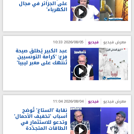
على الجزائر في مجال
الكهرباء'
معرض فيديو
فيديو
2026/08/05 10:33
عبد الكبير يُطلق صيحة
فزع: 'كرامة التونسيين
تُنتهك على معبر ليبيا'
معرض فيديو
فيديو
2026/08/04 11:04
نقابة 'الستاغ' تُوضح
أسباب 'تخفيف الأحمال'
وتدعو للاستثمار في
الطاقات المتجدّدة