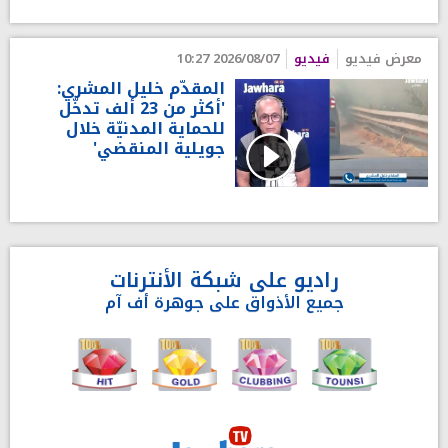
معرض فيديو
فيديو
2026/08/07 10:27
المقدّم خليل المشري:
'أكثر من 23 ألف تدخّل
للحماية المدنيّة خلال
جويلية المنقضي'
راديو على شبكة الأنترنات
جميع الأذواق على جوهرة أف آم