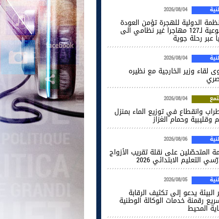
ية
2026/08/04
نظمة الدولية للهجرة تؤمن العودة
الطوعية لـ127 مهاجرا غير نظامي الى
ا عبر رحلة جوية
ية
2026/08/04
ى لقاء وزير الخارجية مع نظيره
صري
مع
2026/08/04
راب وانقطاع في توزيع الماء بمنزل
 وقليبية وحمام الغزاز
ية
2026/08/06
ة المتحصّلين على نقلة تقريب الأزواج
ّسي التعليم الابتدائي 2026
ية
2026/08/05
 البيئة يدعو إلى تكثيف الرقابة
ريع رقمنة خدمات الوكالة الوطنية
اية المحيط