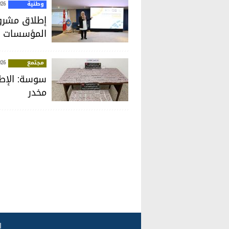
وطنية
026
إطلاق مشروع
المؤسسات ا
مجتمع
026
مخدر
ا