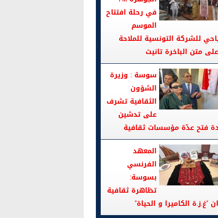
في رحلة افتتاح
الموسم
احي للشركة التونسية للملاحة
سوسة : وزيرة
الشؤون
الثقافية تشرف
على تدشين
دة فتح عدّة مؤسسات ثقافية
المعهد
الفرنسي
بسوسة:
تظاهرة ثقافية
ن "غ.ز.ة الكاميرا و الحياة"