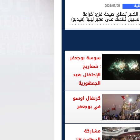
ية
2026/08/05
الكبير يُطلق صيحة فزع: 'كرامة
نسيين تُنتهك على معبر ليبيا' (فيديو)
سوسة بوجعفر
: شماريخ
الإحتفال بعيد
الجمهورية
كرنفال اوسو
في بوجعفر
مشاركة
الجوهرة FM