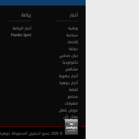
أخبار
رياضة
وطنية
أخبار الرياضة
سياسة
Planète Sport
إقتصاد
دولية
بيان صحفي
تكنولوجيا
مشاهير
أخبار جهوية
أخبار جوهرة
ثقافة
مجتمع
متفرقات
عروض شغل
مقال رأي
© 2026 جميع الحقوق المحفوظة جوهرة أف آم تونس |