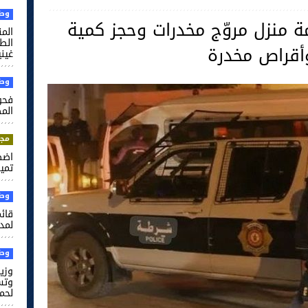
وطن
ة منزل مروّج مخدرات وحجز كمية
الم
وأقراص مخدرة
غيني
وطن
فحو
الم
مجت
اضط
تميم
وطن
قائم
لمدر
وطن
وزير
وتس
لحم