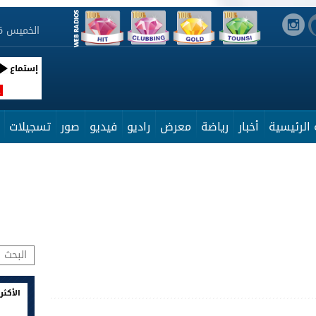
الخميس 6 أوت 2026 19:39:34
إستماع
R
الرئيسية
أخبار
رياضة
معرض
راديو
فيديو
صور
تسجيلات
الأكثر