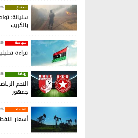
مجتمع
026
سليانة: توا
بالكريب
سياسة
026
قراءة تحليل
رياضة
026
النجم الريا
جمهور
اقتصاد
026
أسعار النفط 