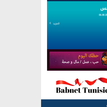
قس
المزيد