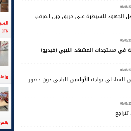
06/08/2
صل الجهود للسيطرة على حريق جبل المرقب
السي
CTN على متن الباخرة تانيت
06/08/2
ية في مستجدات المشهد الليبي (فيديو)
06/08/2
وإعا
ضي الساحلي يواجه الأولمبي الباجي دون حضور
06/08/2
تتراجع
بعنوا