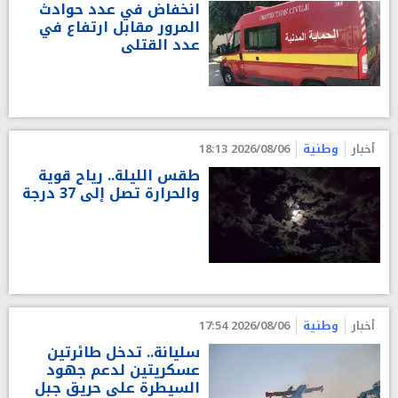
انخفاض في عدد حوادث
المرور مقابل ارتفاع في
عدد القتلى
أخبار
وطنية
2026/08/06 18:13
طقس الليلة.. رياح قوية
والحرارة تصل إلى 37 درجة
أخبار
وطنية
2026/08/06 17:54
سليانة.. تدخل طائرتين
عسكريتين لدعم جهود
السيطرة على حريق جبل