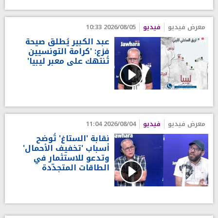
معرض فيديو
فيديو
2026/08/05 10:33
عبد الكبير يُطلق صيحة
فزع: 'كرامة التونسيين
تُنتهك على معبر ليبيا'
معرض فيديو
فيديو
2026/08/04 11:04
نقابة 'الستاغ' تُوضح
أسباب 'تخفيف الأحمال'
وتدعو للاستثمار في
الطاقات المتجدّدة