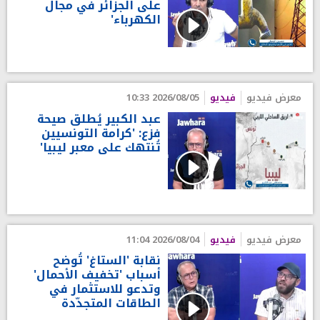
على الجزائر في مجال
الكهرباء'
معرض فيديو
فيديو
2026/08/05 10:33
عبد الكبير يُطلق صيحة
فزع: 'كرامة التونسيين
تُنتهك على معبر ليبيا'
معرض فيديو
فيديو
2026/08/04 11:04
نقابة 'الستاغ' تُوضح
أسباب 'تخفيف الأحمال'
وتدعو للاستثمار في
الطاقات المتجدّدة