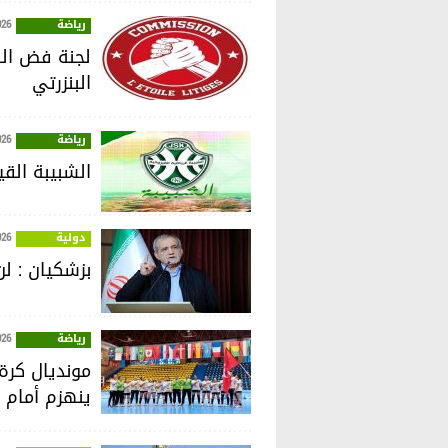
رياضة
026
لجنة فض الن
البنزرتي
رياضة
026
الشبيبة القي
دولية
026
بزشكيان : ل
رياضة
026
ينهزم أمام ن