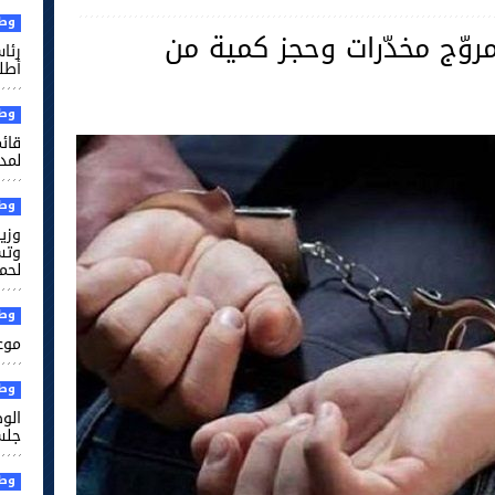
وطن
وّج مخدّرات وحجز كمية من
رئا
أطل
وطن
قائم
لمدر
وطن
وزير
وتس
لحم
وطن
موعد
وطن
الو
جلس
وطن