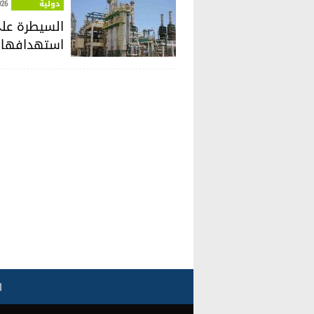
دولية
026
السيطرة على 
استهدافها 
ا