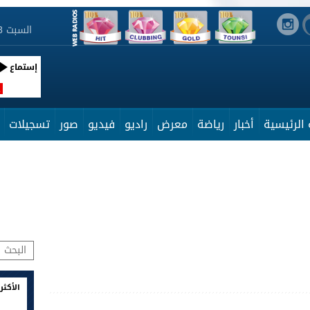
السبت 8 أوت 2026 08:06:54
إستماع
R
الرئيسية
أخبار
رياضة
معرض
راديو
فيديو
صور
تسجيلات
الأكثر