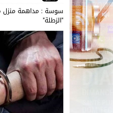
سوسة : مداهمة منزل مر
"الزطلة"