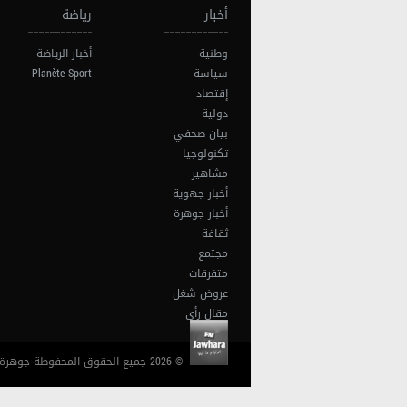
أخبار
رياضة
وطنية
أخبار الرياضة
سياسة
Planète Sport
إقتصاد
دولية
بيان صحفي
تكنولوجيا
مشاهير
أخبار جهوية
أخبار جوهرة
ثقافة
مجتمع
متفرقات
عروض شغل
مقال رأي
© 2026 جميع الحقوق المحفوظة جوهرة أف آم تونس |