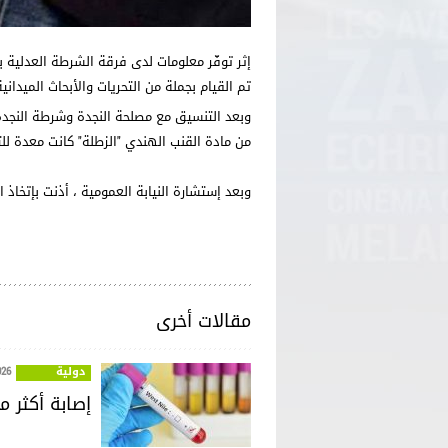
إثر توفّر معلومات لدى فرقة الشرطة العدلية
تم القيام بجملة من التحريات والأبحاث الميدان
وبعد التنسيق مع مصلحة النجدة وشرطة النجدة
من مادة القنب الهندي "الزطلة" كانت معدة للت
وبعد إستشارة النيابة العمومية ، أذنت بإتخاذ
مقالات أخرى
دولية
026
إصابة أكثر من 240 شخصا في أوروبا بفيروس حمى غ