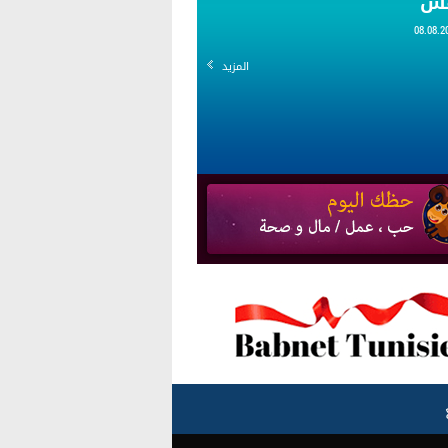
قس
المزيد