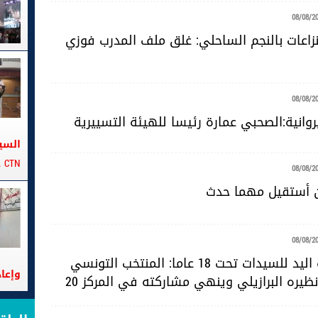
08/08/2
زاعات بالنجم الساحلي: غلق ملف المدرب فوزي
08/08/2
روانية:الصحبي عمارة رئيسا للهيئة التسييرية
السي
CTN على متن الباخرة تانيت
08/08/2
ن أستقيل مهما حدث
08/08/2
مونديال كرة اليد للسيدات تحت 18 عاما: المنتخب التونسي
وإعا
ظيره البرازيلي وينهي مشاركته في المركز 20