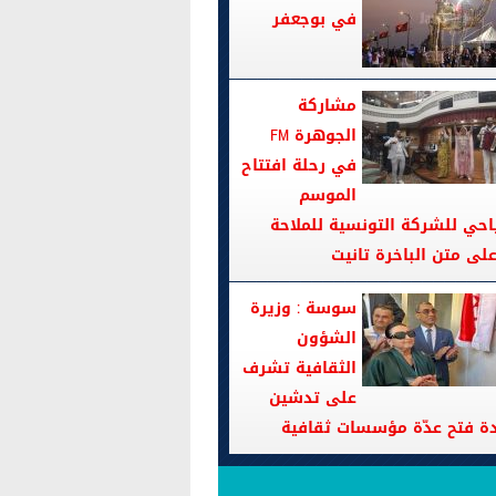
في بوجعفر
مشاركة
الجوهرة FM
في رحلة افتتاح
الموسم
احي للشركة التونسية للملاحة
سوسة : وزيرة
الشؤون
الثقافية تشرف
على تدشين
دة فتح عدّة مؤسسات ثقافية