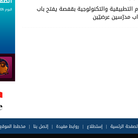
الط
 التطبيقية والتكنولوجية بقفصة يفتح باب
اليوم 08.08.2026
اب مدرّسين عرضيّين
لصفحة الرئسية
|
إستطلاع
|
روابط مفيدة
|
إتصل بنا
|
مخطط الموقع