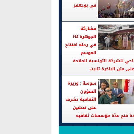
في بوجعفر
مشاركة
الجوهرة FM
في رحلة افتتاح
الموسم
احي للشركة التونسية للملاحة
سوسة : وزيرة
الشؤون
الثقافية تشرف
على تدشين
دة فتح عدّة مؤسسات ثقافية