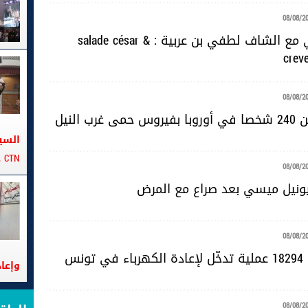
08/08/2
دبارة صيافي مع الشاف لطفي بن عربية : salade césar &
crev
08/08/2
رب النيل
السي
CTN على متن الباخرة تانيت
08/08/2
يونيل ميسي بعد صراع مع المرض
08/08/2
ونس
وإعا
08/08/2