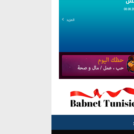
قس
المزيد