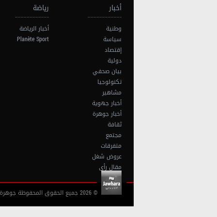
أخبار
رياضة
وطنية
أخبار الرياضة
سياسة
Planète Sport
إقتصاد
دولية
بيان صحفي
تكنولوجيا
مشاهير
أخبار جهوية
أخبار جوهرة
ثقافة
مجتمع
متفرقات
عروض شغل
مقال رأي
© 2026 جميع الحقوق المحفوظة جوهرة أف آم تونس |