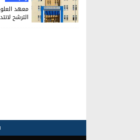
معهد العلوم
الترشح لانتد
ا