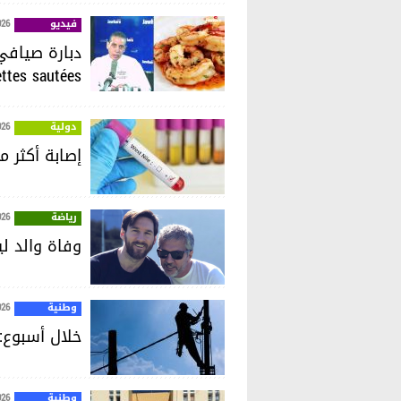
فيديو
026
ettes sautées
دولية
026
إصابة أكثر من 240 شخصا في أوروبا بفيروس حمى غ
رياضة
026
وفاة والد ل
وطنية
026
خلال أسبوع: 18294 عملية تدخّل لإعادة الكهرباء في ت
وطنية
026