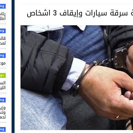
وطن
قة سيارات وإيقاف 3 اشخاص
رئا
أطل
وطن
قائم
لمدر
وطن
موعد
دول
الس
الل
وطن
وزير
وتس
لحم
وطن