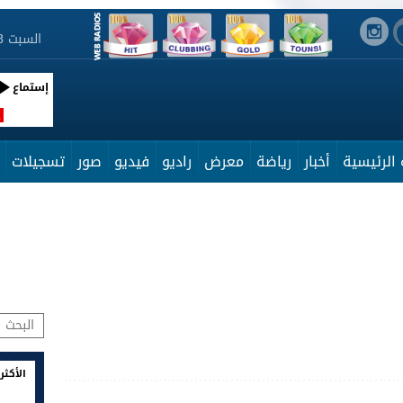
السبت 8 أوت 2026 16:05:55
إستماع
R
الرئيسية
أخبار
رياضة
معرض
راديو
فيديو
صور
تسجيلات
الأكثر