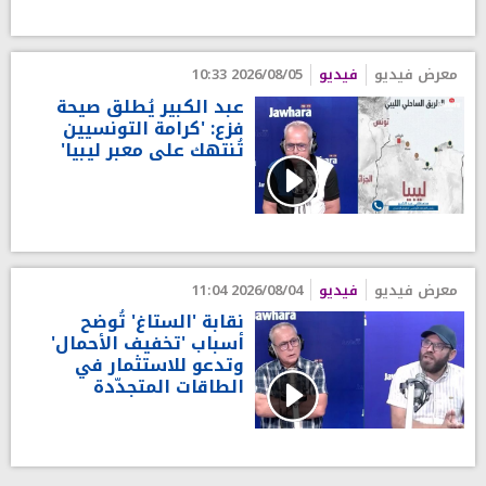
معرض فيديو
فيديو
2026/08/05 10:33
عبد الكبير يُطلق صيحة
فزع: 'كرامة التونسيين
تُنتهك على معبر ليبيا'
معرض فيديو
فيديو
2026/08/04 11:04
نقابة 'الستاغ' تُوضح
أسباب 'تخفيف الأحمال'
وتدعو للاستثمار في
الطاقات المتجدّدة