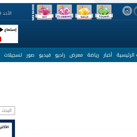
الأحد 9 أوت 2026 06:40:38
إستماع
R
الرئيسية
أخبار
رياضة
معرض
راديو
فيديو
صور
تسجيلات
الأكثر