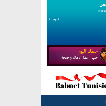
قس
المزيد