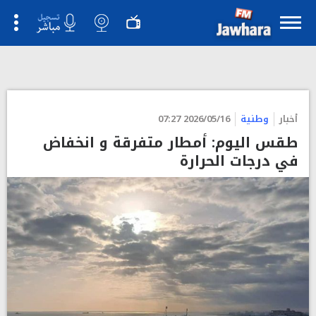
أخبار
وطنية
2026/05/16 07:27
طقس اليوم: أمطار متفرقة و انخفاض
في درجات الحرارة