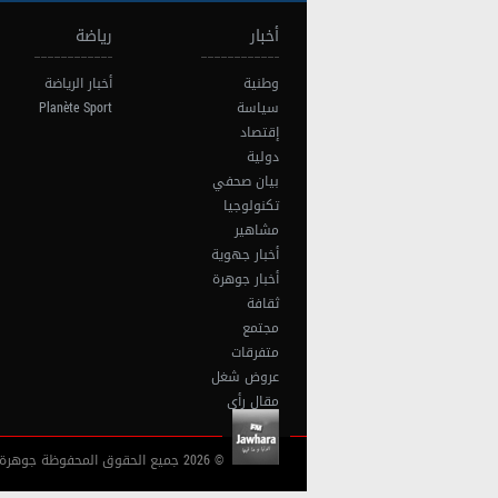
أخبار
رياضة
وطنية
أخبار الرياضة
سياسة
Planète Sport
إقتصاد
دولية
بيان صحفي
تكنولوجيا
مشاهير
أخبار جهوية
أخبار جوهرة
ثقافة
مجتمع
متفرقات
عروض شغل
مقال رأي
© 2026 جميع الحقوق المحفوظة جوهرة أف آم تونس |