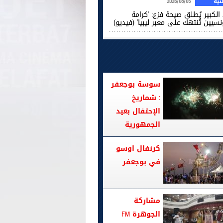
ية
2026/08/05
الكبير يُطلق صيحة فزع: 'كرامة
نسيين تُنتهك على معبر ليبيا' (فيديو)
سوسة بوجعفر
: شماريخ
الإحتفال بعيد
الجمهورية
كرنفال اوسو
في بوجعفر
مشاركة
الجوهرة FM