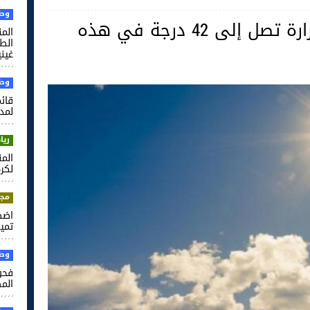
وطن
طقس اليوم: درجات الحرارة تصل إلى 42 درجة في هذه
الم
غيني
وطن
قائم
لمدر
ريا
لكرة
مجت
اضط
تميم
وطن
فحو
الم