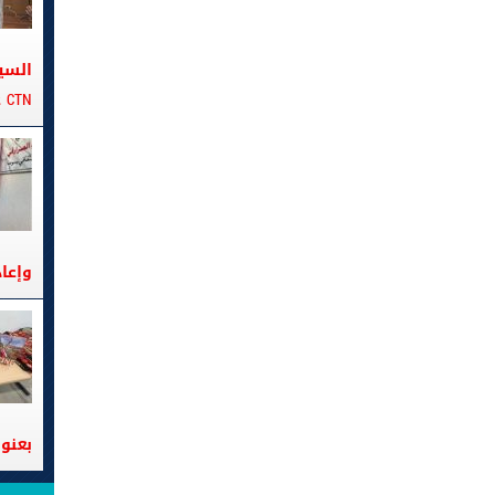
السي
CTN على متن الباخرة تانيت
وإعا
بعنوا