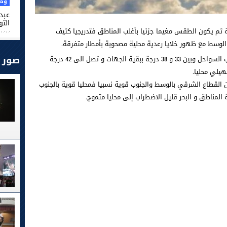
وطن
عبد 
التو
ثم يكون الطقس مغيما جزئيا بأغلب المناطق فتدريجيا كثيف
الوسط مع ظهور خلايا رعدية محلية مصحوبة بأمطار متفرقة.
صور
و تتراوح الحرارة القصوى بين 27 و 32 درجة قرب السواحل وبين 33 و 38 درجة ببقية الجهات و تصل الى 42 درجة
يلي محليا.
 القطاع الشرقي بالوسط والجنوب قوية نسبيا فمحليا قوية بالجنوب
المناطق و البحر قليل الاضطراب إلى محليا متموج.