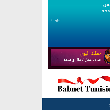
قس
المزيد