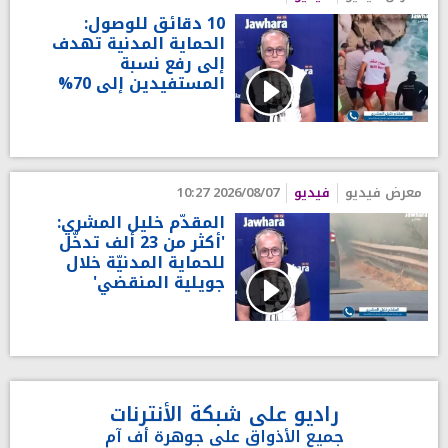
10 دقائق للوصول:
الحماية المدنية تهدف
إلى رفع نسبة
المستفيدين إلى 70%
معرض فيديو
فيديو
2026/08/07 10:27
المقدّم خليل المشري:
'أكثر من 23 ألف تدخّل
للحماية المدنيّة خلال
جويلية المنقضي'
راديو على شبكة الأنترنات
جميع الأذواق على جوهرة أف آم