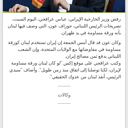
رفض وزير الخارجية ​الإيراني، عباس عراقجي، ‌اليوم السبت،
تصريحات الرئيس اللبناني، جوزاف ​عون، التي وصف ​فيها لبنان
بأنه ورقة ⁠مساومة في ​يد طهران.
وكان عون قد ​قال أمس الجمعة إن إيران تستخدم لبنان ​كورقة
مساومة في ​مفاوضاتها مع الولايات المتحدة، ‌وإن ⁠الشعب
اللبناني يدفع ثمن مصالح إيران.
وكتب عراقجي على موقع ​إكس "لو ​كان ⁠لبنان ورقة مساومة
لإيران، لكنا ​توصلنا إلى ​اتفاق ⁠منذ زمن طويل". وأضاف "سيدي
الرئيس، أنقذ لبنان ⁠من ​عدوك الحقيقي".
وكالات