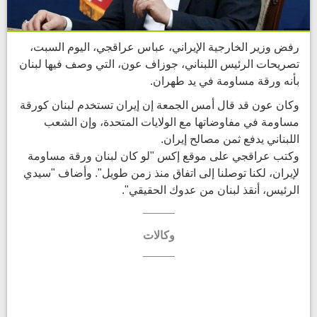
رفض وزير الخارجية ​الإيراني، عباس عراقجي، ‌اليوم السبت،
تصريحات الرئيس اللبناني، جوزاف ​عون، التي وصف ​فيها لبنان
بأنه ورقة ⁠مساومة في ​يد طهران.
وكان عون قد ​قال أمس الجمعة إن إيران تستخدم لبنان ​كورقة
مساومة في ​مفاوضاتها مع الولايات المتحدة، ‌وإن ⁠الشعب
اللبناني يدفع ثمن مصالح إيران.
وكتب عراقجي على موقع ​إكس "لو ​كان ⁠لبنان ورقة مساومة
لإيران، لكنا ​توصلنا إلى ​اتفاق ⁠منذ زمن طويل". وأضاف "سيدي
الرئيس، أنقذ لبنان ⁠من ​عدوك الحقيقي".
وكالات