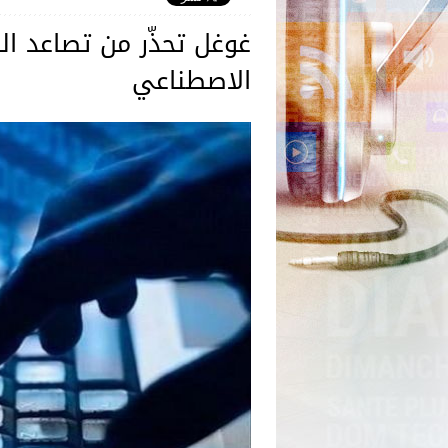
غوغل تحذّر من تصاعد ال
الاصطناعي