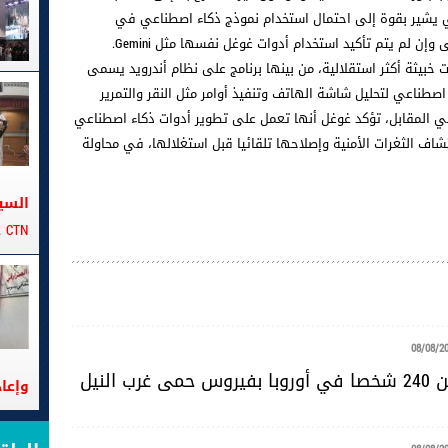
 GTIG أن التحليل الفني يشير بقوة إلى احتمال استخدام نموذج ذكاء اصطناعي في
ن لم يتم تأكيد استخدام أدوات غوغل نفسها مثل Gemini.
ت خبيثة أكثر استقلالية، من بينها برنامج على نظام أندرويد يسمى
 ذكاء اصطناعي لتحليل شاشة الهاتف وتنفيذ أوامر مثل النقر والتمرير
ي المقابل، تؤكد غوغل أنها تعمل على تطوير أدوات ذكاء اصطناعي
Big S وCodeMender، بهدف اكتشاف الثغرات الأمنية وإصلاحها تلقائيا قبل استغلالها، في محاولة
السي
CTN على متن الباخرة تانيت
08/08/2
رب النيل
وإعا