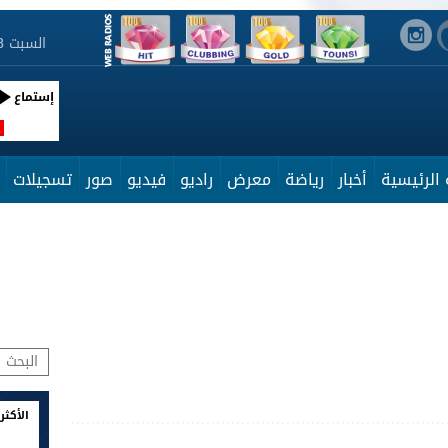
السبت 8 أوت 2026 08:21:54
إستماع
R
الرئيسية
أخبار
رياضة
معرض
راديو
فيديو
صور
تسجيلات
الأكثر