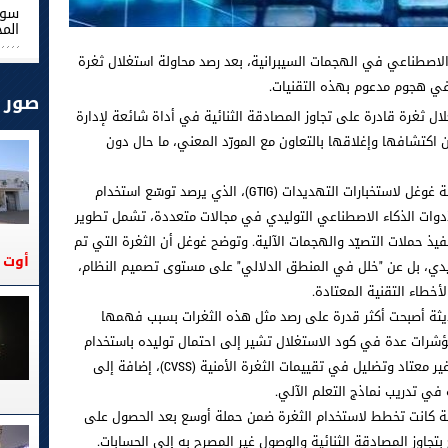
سوس
الم
 الاصطناعي في الهجمات السيبرانية، بعد رصد محاولة استغلال ثغرة
 في هجوم مدعوم بهذه التقنيات.
صور
ثغرة قادرة على تجاوز المصادقة الثنائية في أداة شائعة لإدارة
ن اكتشافها وإغلاقها بالتعاون مع المورّد المعني، ما حال دون
ويستند هذا التحذير إلى تقرير صادر عن مجموعة غوغل لاستخبارات التهديدات (GTIG)، الذي يرصد توسّع استخدام
دوات الذكاء الاصطناعي التوليدي في مجالات متعددة، تشمل تطوير
نفيذ حملات التصيّد والهجمات الآلية. وتوضح غوغل أن الثغرة التي تم
أوت 2026
دي، بل عن "خلل في المنطق الدلالي" على مستوى تصميم النظام،
خطاء التقنية المعتادة.
ديثة أصبحت أكثر قدرة على رصد مثل هذه الثغرات بسبب فهمها
ن مؤشرات عدة في كود الاستغلال تشير إلى احتمال توليده باستخدام
الذكاء الاصطناعي، مثل وجود توثيق تعليمي غير معتاد وتضليل في تقييمات الثغرة الأمنية (CVSS)، إضافة إلى
في تدريب نماذج التعلم الآلي.
جمة كانت تخطط لاستخدام الثغرة ضمن حملة أوسع بعد الحصول على
تجاوز المصادقة الثنائية والوصول غير المصرح به إلى الحسابات.