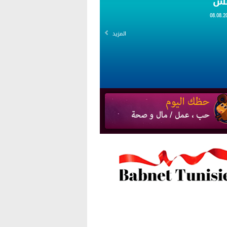
قس
المزيد