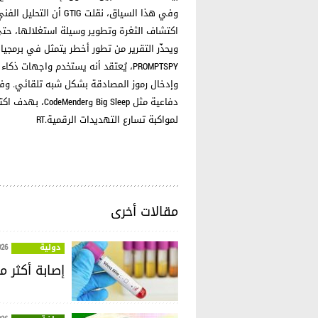
وفي هذا السياق، نقلت
اكتشاف الثغرة وتطوير وسيلة استغلالها، حتى وإ
ويحذّر التقرير من تطور أخطر يتمثل في برمجيا
PROMPTSPY، يُعتقد أنه يستخدم واجهات
وإدخال رموز المصادقة بشكل شبه تلقائي. وف
دفاعية مثل leep
لمواكبة تسارع التهديدات الرقمية.RT
مقالات أخرى
دولية
026
إصابة أكثر من 240 شخصا في أوروبا بفيروس حمى غ