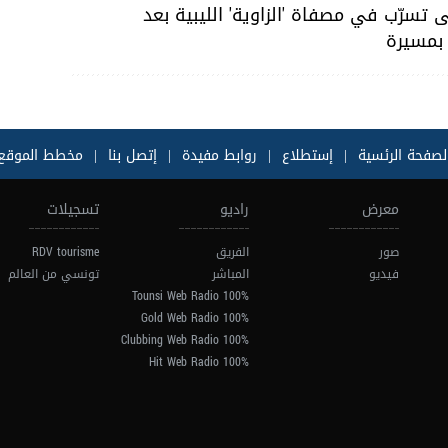
تسرّب في مصفاة 'الزاوية' الليبية بعد
بمسيرة
لصفحة الرئسية
|
إستطلاع
|
روابط مفيدة
|
إتصل بنا
|
مخطط الموقع
معرض
راديو
تسجيلات
صور
الفريق
RDV tourisme
فيديو
المباشر
تونسي من العالم
100% Tounsi Web Radio
100% Gold Web Radio
100% Clubbing Web Radio
100% Hit Web Radio