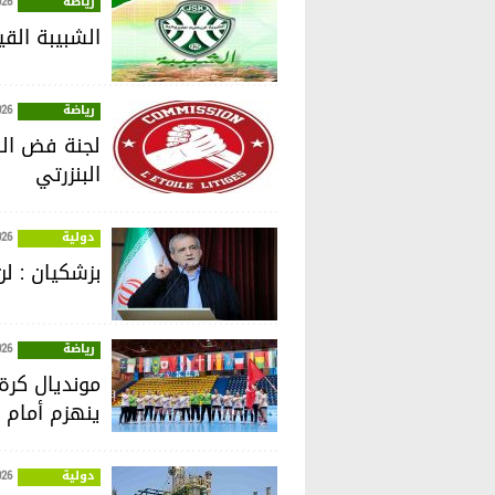
رياضة
026
الشبيبة القي
رياضة
026
لجنة فض الن
البنزرتي
دولية
026
بزشكيان : ل
رياضة
026
ينهزم أمام ن
دولية
026