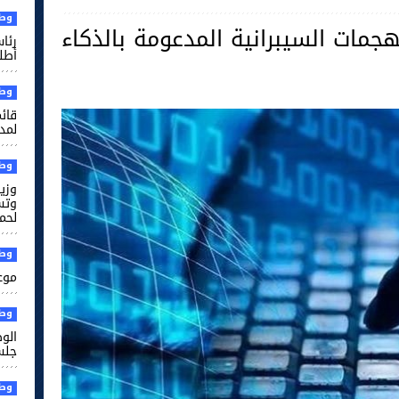
وطن
هجمات السيبرانية المدعومة بالذكاء
رئا
أطل
وطن
قائم
لمدر
وطن
وزير
وتس
لحم
وطن
موعد
وطن
الو
جلس
وطن