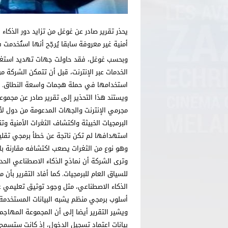
يحذر تقرير صادر عن غوغل من تزايد دور الذكاء
أمنية غير معروفة سابقا يُرجّح أنها استُخدمت
وبحسب غوغل، فقد حاولت جهات تهديد استغلال 
الخدمات عبر الإنترنت، قبل أن تتمكن الشركة م
استخدامها في حملة هجمات واسعة النطاق.
مجرمي الإنترنت والجهات المدعومة من دول لأ
البرمجيات الخبيثة واكتشاف الثغرات الأمنية وت
استهدافها لم تكن ناتجة عن خطأ برمجي تقلي
وهو نوع من الثغرات يصعب اكتشافه مقارنة بالأ
وترى الشركة أن نماذج الذكاء الاصطناعي الح
للسياق العام للبرمجيات. كما أفاد التقرير بأ
أسلوب برمجي منظم يشبه البيانات المستخدمة 
ويشير التقرير أيضا إلى أن المجموعة المها
بيانات اعتماد تسجيل الدخول، إذ كانت ستسمح ب