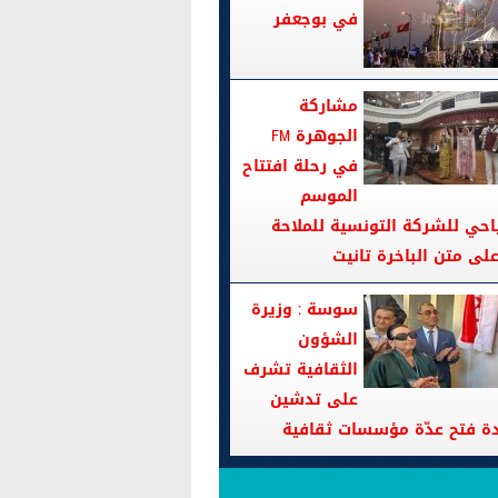
في بوجعفر
مشاركة
الجوهرة FM
في رحلة افتتاح
الموسم
احي للشركة التونسية للملاحة
سوسة : وزيرة
الشؤون
الثقافية تشرف
على تدشين
دة فتح عدّة مؤسسات ثقافية