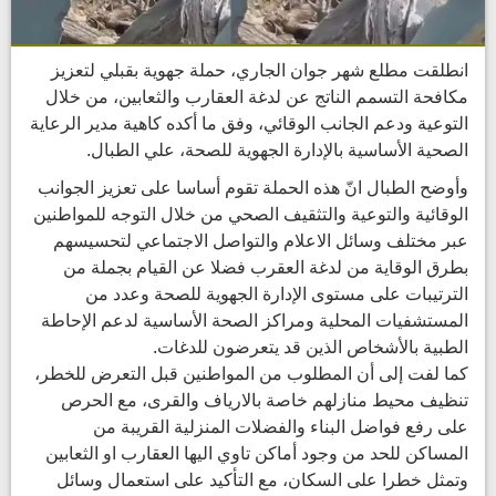
انطلقت مطلع شهر جوان الجاري، حملة جهوية بقبلي لتعزيز
مكافحة التسمم الناتج عن لدغة العقارب والثعابين، من خلال
التوعية ودعم الجانب الوقائي، وفق ما أكده كاهية مدير الرعاية
الصحية الأساسية بالإدارة الجهوية للصحة، علي الطبال.
وأوضح الطبال انّ هذه الحملة تقوم أساسا على تعزيز الجوانب
الوقائية والتوعية والتثقيف الصحي من خلال التوجه للمواطنين
عبر مختلف وسائل الاعلام والتواصل الاجتماعي لتحسيسهم
بطرق الوقاية من لدغة العقرب فضلا عن القيام بجملة من
الترتيبات على مستوى الإدارة الجهوية للصحة وعدد من
المستشفيات المحلية ومراكز الصحة الأساسية لدعم الإحاطة
الطبية بالأشخاص الذين قد يتعرضون للدغات.
كما لفت إلى أن المطلوب من المواطنين قبل التعرض للخطر،
تنظيف محيط منازلهم خاصة بالارياف والقرى، مع الحرص
على رفع فواضل البناء والفضلات المنزلية القريبة من
المساكن للحد من وجود أماكن تاوي اليها العقارب او الثعابين
وتمثل خطرا على السكان، مع التأكيد على استعمال وسائل