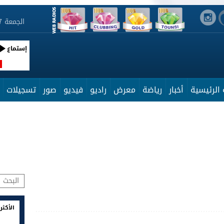
الجمعة 7 أوت 2026 10:50:22
إستماع
R
الرئيسية
أخبار
رياضة
معرض
راديو
فيديو
صور
تسجيلات
الأكثر