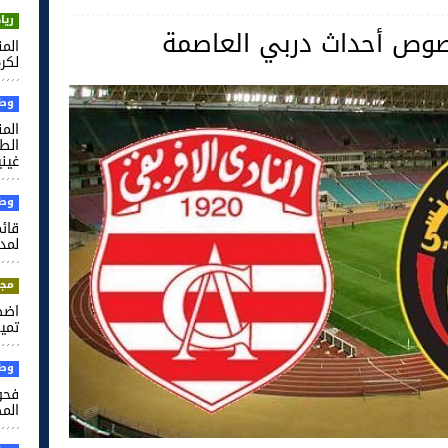
ريا
صوص أحداث دربي العاصمة
لكرة
وطن
الم
غيني
وطن
قائم
لمدر
مجت
اضط
تميم
وطن
فحو
الم