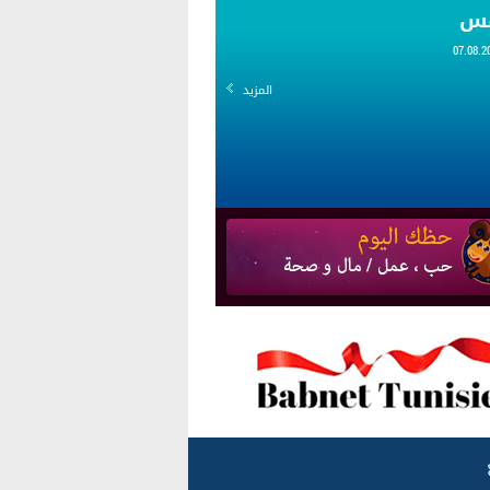
قس
المزيد