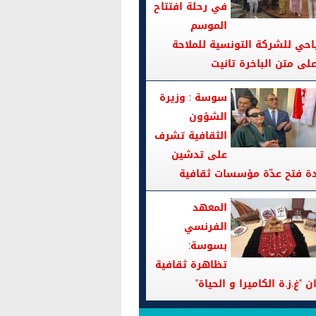
في رحلة افتتاح
الموسم
احي للشركة التونسية للملاحة
سوسة : وزيرة
الشؤون
الثقافية تشرف
على تدشين
دة فتح عدّة مؤسسات ثقافية
المعهد
الفرنسي
بسوسة:
تظاهرة ثقافية
ن "غ.ز.ة الكاميرا و الحياة"