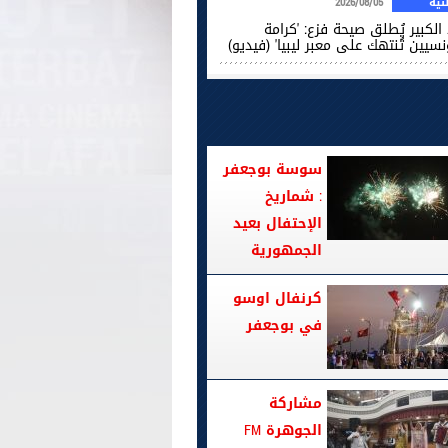
ية
2026/08/05
الكبير يُطلق صيحة فزع: 'كرامة
نسيين تُنتهك على معبر ليبيا' (فيديو)
سوسة بوجعفر
: شماريخ
الإحتفال بعيد
الجمهورية
كرنفال اوسو
في بوجعفر
مشاركة
الجوهرة FM