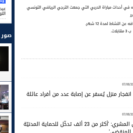
وطن
ره في أحداث مباراة الدربي التي جمعت الترجي الرياضي التونسي
عبد 
التو
 النشاط لمدة 12 شهر.
ات.
صور
07/08/2
نفجار منزل يُسفر عن إصابة عدد من أفراد عائلة
07/08/2
المقدّم خليل المشري: 'أكثر من 23 ألف تدخّل للحماية المدنيّة
 المنقضي'