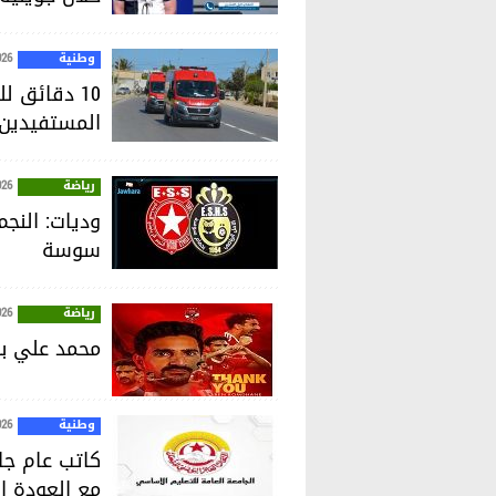
وطنية
026
10 دقائق 
المستفيدين إلى 70%
رياضة
026
وديات: النجم
سوسة
رياضة
026
محمد علي بن
وطنية
026
كاتب عام جام
مع العودة ا