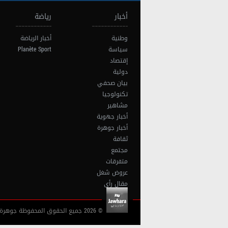
أخبار
رياضة
وطنية
أخبار الرياضة
سياسة
Planète Sport
إقتصاد
دولية
بيان صحفي
تكنولوجيا
مشاهير
أخبار جهوية
أخبار جوهرة
ثقافة
مجتمع
متفرقات
عروض شغل
مقال رأي
© 2026 جميع الحقوق المحفوظة جوهرة أف آم تونس |