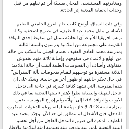
ومغادرتهم المستشفى المحلي بقليبيّة أين تم نقلهم من قبل
وحدات الحماية المدنية إثر الحادثة.
وفي ذات السياق، أوضح كاتب عام الفرع الجامعي للتعليم
الأساسي بنابل محمد عبد اللطيف، في تصريح لصحفية وكالة
تونس افريقيا للأنباء، أن الحادثة تتمثل في سقوط إحدى النوافذ
القديمة على مجموعة من التلاميذ يدرسون بالسنة الثالثة
بمدرسة محمد العادي العفيف بحمام الجبلي ما تسبّب في حالة
من الهلع والاغماء في صفوفهم وإصابة ثلاثة منهم بخدوش
متفاوتة. وأضاف أن الفحوصات الطبية أثبتت أن حالة التلاميذ
الثلاثة مستقرة مع توجيههم للقيام بفحوصات بآلة "المفراس"
في حال تعكر حالتهم او ظهور أعراض جانبية. وشدّد على أن
هذه المدرسة، التي تشهد كثافة كبيرة، في حاجة الى تدخل
عاجل للتهيئة والصيانة نظرا لاهتراء بنيتها التحتية بما في ذلك
الأبواب والنوافذ، لافتا إلى أنهأنّه رغم إدراج المؤسسة ضمن
ميزانية سنة 2018 لإنجاز تهيئة شاملة، ورغم الدعوات المتكررة
للتدخل، فإن الأشغال لم تنطلق إلى حد الآن. وجدّد محمد عبد
اللطيف الدعوة الى ضرورة التدخل العاجل من أجل تحسين
البنية التحتية للمدرسة وتوفير بيئة تعليمية آمنة للتلاميذ والإطار