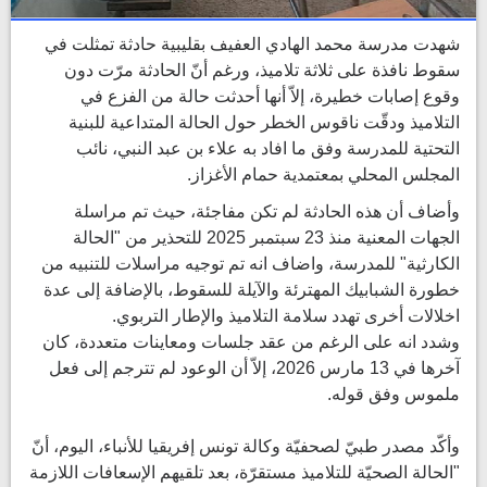
شهدت مدرسة محمد الهادي العفيف بقليبية حادثة تمثلت في
سقوط نافذة على ثلاثة تلاميذ، ورغم أنّ الحادثة مرّت دون
وقوع إصابات خطيرة، إلاّ أنها أحدثت حالة من الفزع في
التلاميذ ودقّت ناقوس الخطر حول الحالة المتداعية للبنية
التحتية للمدرسة وفق ما افاد به علاء بن عبد النبي، نائب
المجلس المحلي بمعتمدية حمام الأغزاز.
وأضاف أن هذه الحادثة لم تكن مفاجئة، حيث تم مراسلة
الجهات المعنية منذ 23 سبتمبر 2025 للتحذير من "الحالة
الكارثية" للمدرسة، واضاف انه تم توجيه مراسلات للتنبيه من
خطورة الشبابيك المهترئة والآيلة للسقوط، بالإضافة إلى عدة
اخلالات أخرى تهدد سلامة التلاميذ والإطار التربوي.
وشدد انه على الرغم من عقد جلسات ومعاينات متعددة، كان
آخرها في 13 مارس 2026، إلاّ أن الوعود لم تترجم إلى فعل
ملموس وفق قوله.
وأكّد مصدر طبيّ لصحفيّة وكالة تونس إفريقيا للأنباء، اليوم، أنّ
"الحالة الصحيّة للتلاميذ مستقرّة، بعد تلقيهم الإسعافات اللازمة