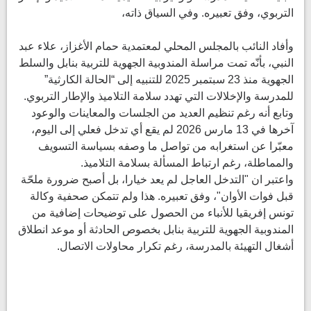
التربوي، وفق تعبيره. وفي السياق ذاته،
وأفاد النائب بالمجلس المحلي لمعتمدية حمام الأغزاز، علاء عبد
النبي، بأنّه تمت مراسلة المندوبية الجهوية للتربية بنابل والسلط
الجهوية منذ 23 سبتمبر 2025 للتنبيه إلى “الحالة الكارثية”
للمدرسة والإخلالات التي تهدد سلامة التلاميذ والإطار التربوي.
وتابع أنه رغم تنظيم العديد من الجلسات والمعاينات والوعود
آخرها في 13 مارس 2026 لم يقع أي تدخل فعلي إلى اليوم،
معبّرا عن استغرابه من تواصل ما وصفه بسياسة التسويف
والمماطلة، رغم ارتباط المسألة بسلامة التلاميذ.
واعتبر ان "التدخل العاجل لم يعد خيارا، بل أصبح ضرورة ملحّة
قبل فوات الأوان"، وفق تعبيره. هذا ولم تتمكن صحفية وكالة
تونس إفريقيا للأنباء من الحصول على توضيحات إضافية من
المندوبية الجهوية للتربية بنابل بخصوص الحادثة أو موعد انطلاق
أشغال التهيئة بالمدرسة، رغم تكرار محاولات الاتصال.