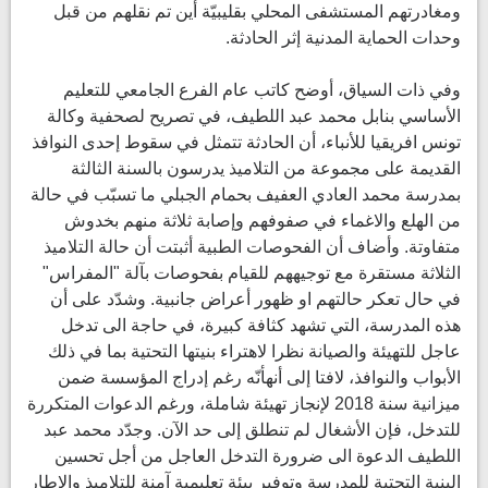
ومغادرتهم المستشفى المحلي بقليبيّة أين تم نقلهم من قبل
وحدات الحماية المدنية إثر الحادثة.
وفي ذات السياق، أوضح كاتب عام الفرع الجامعي للتعليم
الأساسي بنابل محمد عبد اللطيف، في تصريح لصحفية وكالة
تونس افريقيا للأنباء، أن الحادثة تتمثل في سقوط إحدى النوافذ
القديمة على مجموعة من التلاميذ يدرسون بالسنة الثالثة
بمدرسة محمد العادي العفيف بحمام الجبلي ما تسبّب في حالة
من الهلع والاغماء في صفوفهم وإصابة ثلاثة منهم بخدوش
متفاوتة. وأضاف أن الفحوصات الطبية أثبتت أن حالة التلاميذ
الثلاثة مستقرة مع توجيههم للقيام بفحوصات بآلة "المفراس"
في حال تعكر حالتهم او ظهور أعراض جانبية. وشدّد على أن
هذه المدرسة، التي تشهد كثافة كبيرة، في حاجة الى تدخل
عاجل للتهيئة والصيانة نظرا لاهتراء بنيتها التحتية بما في ذلك
الأبواب والنوافذ، لافتا إلى أنهأنّه رغم إدراج المؤسسة ضمن
ميزانية سنة 2018 لإنجاز تهيئة شاملة، ورغم الدعوات المتكررة
للتدخل، فإن الأشغال لم تنطلق إلى حد الآن. وجدّد محمد عبد
اللطيف الدعوة الى ضرورة التدخل العاجل من أجل تحسين
البنية التحتية للمدرسة وتوفير بيئة تعليمية آمنة للتلاميذ والإطار