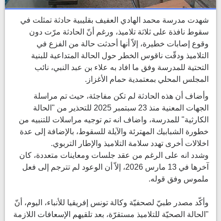
شهدت مدرسة محمد الهادي العفيف بقليبية حادثة تمثلت في
سقوط نافذة على ثلاثة تلاميذ، ورغم أنّ الحادثة مرّت دون
وقوع إصابات خطيرة، إلاّ أنها أحدثت حالة من الفزع في
التلاميذ ودقّت ناقوس الخطر حول الحالة المتداعية للبنية
التحتية للمدرسة وفق ما افاد به علاء بن عبد النبي، نائب
المجلس المحلي بمعتمدية حمام الأغزاز.
وأضاف أن هذه الحادثة لم تكن مفاجئة، حيث تم مراسلة
الجهات المعنية منذ 23 سبتمبر 2025 للتحذير من "الحالة
الكارثية" للمدرسة، واضاف انه تم توجيه مراسلات للتنبيه من
خطورة الشبابيك المهترئة والآيلة للسقوط، بالإضافة إلى عدة
اخلالات أخرى تهدد سلامة التلاميذ والإطار التربوي.
وشدد انه على الرغم من عقد جلسات ومعاينات متعددة، كان
آخرها في 13 مارس 2026، إلاّ أن الوعود لم تترجم إلى فعل
ملموس وفق قوله.
وأكّد مصدر طبيّ لصحفيّة وكالة تونس إفريقيا للأنباء، اليوم، أنّ
"الحالة الصحيّة للتلاميذ مستقرّة، بعد تلقيهم الإسعافات اللازمة