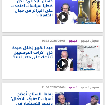
حسين الرحيلي: 'نحن
ضحايا سياسات اعتمدت
على الجزائر في مجال
الكهرباء'
معرض فيديو
فيديو
2026/08/05 10:33
عبد الكبير يُطلق صيحة
فزع: 'كرامة التونسيين
تُنتهك على معبر ليبيا'
معرض فيديو
فيديو
2026/08/04 11:04
نقابة 'الستاغ' تُوضح
أسباب 'تخفيف الأحمال'
وتدعو للاستثمار في