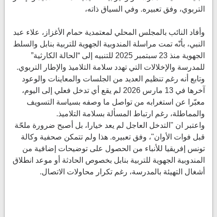
التربوي، وفق تعبيره. وفي السياق ذاته،
وأفاد النائب بالمجلس المحلي لمعتمدية حمام الأغزاز، علاء عبد
النبي، بأنّه تمت مراسلة المندوبية الجهوية للتربية بنابل والسلط
الجهوية منذ 23 سبتمبر 2025 للتنبيه إلى “الحالة الكارثية”
للمدرسة والإخلالات التي تهدد سلامة التلاميذ والإطار التربوي.
وتابع أنه رغم تنظيم العديد من الجلسات والمعاينات والوعود
آخرها في 13 مارس 2026 لم يقع أي تدخل فعلي إلى اليوم،
معبّرا عن استغرابه من تواصل ما وصفه بسياسة التسويف
والمماطلة، رغم ارتباط المسألة بسلامة التلاميذ.
واعتبر ان "التدخل العاجل لم يعد خيارا، بل أصبح ضرورة ملحّة
قبل فوات الأوان"، وفق تعبيره. هذا ولم تتمكن صحفية وكالة
تونس إفريقيا للأنباء من الحصول على توضيحات إضافية من
المندوبية الجهوية للتربية بنابل بخصوص الحادثة أو موعد انطلاق
أشغال التهيئة بالمدرسة، رغم تكرار محاولات الاتصال.