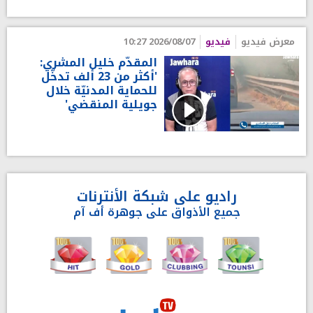
معرض فيديو
فيديو
2026/08/07 10:27
المقدّم خليل المشري:
'أكثر من 23 ألف تدخّل
للحماية المدنيّة خلال
جويلية المنقضي'
راديو على شبكة الأنترنات
جميع الأذواق على جوهرة أف آم