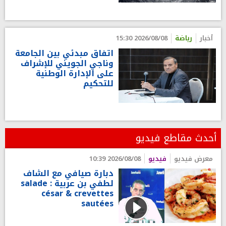
أخبار
رياضة
2026/08/08 15:30
اتفاق مبدئي بين الجامعة
وناجي الجويني للإشراف
على الإدارة الوطنية
للتحكيم
أحدث مقاطع فيديو
معرض فيديو
فيديو
2026/08/08 10:39
دبارة صيافي مع الشاف
لطفي بن عربية : salade
césar & crevettes
sautées