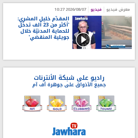
معرض فيديو
فيديو
2026/08/07 10:27
المقدّم خليل المشري:
'أكثر من 23 ألف تدخّل
للحماية المدنيّة خلال
جويلية المنقضي'
راديو على شبكة الأنترنات
جميع الأذواق على جوهرة أف آم