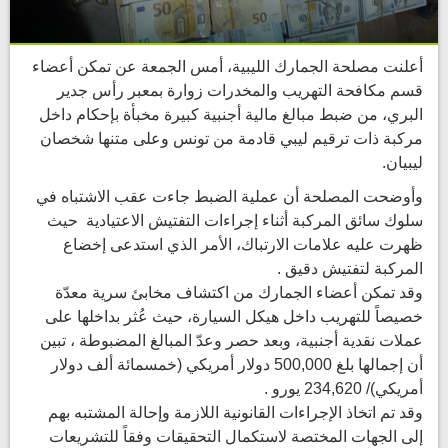
أعلنت مصلحة الجمارك الليبية، أمس الجمعة عن تمكن أعضاء
قسم مكافحة التهريب والمخدرات زوارة بمعبر رأس جدير
البري، من ضبط مبالغ مالية أجنبية كبيرة مخبأة بإحكام داخل
مركبة ذات ترقيم ليبي قادمة من تونس وعلى متنها شخصان
ليبيان.
وأوضحت المصلحة أن عملية الضبط جاءت عقب الاشتباه في
سلوك سائق المركبة أثناء إجراءات التفتيش الاعتيادية حيث
ظهرت عليه علامات الارتباك، الأمر الذي استدعى إخضاع
المركبة لتفتيش دقيق .
وقد تمكن أعضاء الجمارك من اكتشاف مخابئ سرية معدّة
خصيصاً للتهريب داخل هيكل السيارة، حيث عُثر بداخلها على
عملات نقدية أجنبية، وبعد حصر وعدّ المبالغ المضبوطة ، تبين
أن إجمالها بلغ 500,000 دولار أمريكي (خمسمائة ألف دولار
أمريكي)/ 234,620 يورو .
وقد تم اتخاذ الإجراءات القانونية اللازمة وإحالة المشتبه بهم
إلى الجهات المختصة لاستكمال التحقيقات وفقاً للتشريعات