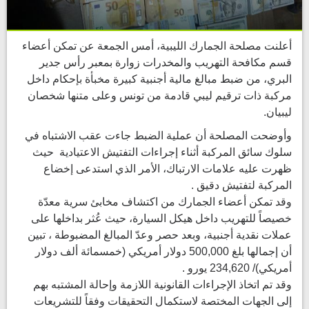
أعلنت مصلحة الجمارك الليبية، أمس الجمعة عن تمكن أعضاء
قسم مكافحة التهريب والمخدرات زوارة بمعبر رأس جدير
البري، من ضبط مبالغ مالية أجنبية كبيرة مخبأة بإحكام داخل
مركبة ذات ترقيم ليبي قادمة من تونس وعلى متنها شخصان
ليبيان.
وأوضحت المصلحة أن عملية الضبط جاءت عقب الاشتباه في
سلوك سائق المركبة أثناء إجراءات التفتيش الاعتيادية حيث
ظهرت عليه علامات الارتباك، الأمر الذي استدعى إخضاع
المركبة لتفتيش دقيق .
وقد تمكن أعضاء الجمارك من اكتشاف مخابئ سرية معدّة
خصيصاً للتهريب داخل هيكل السيارة، حيث عُثر بداخلها على
عملات نقدية أجنبية، وبعد حصر وعدّ المبالغ المضبوطة ، تبين
أن إجمالها بلغ 500,000 دولار أمريكي (خمسمائة ألف دولار
أمريكي)/ 234,620 يورو .
وقد تم اتخاذ الإجراءات القانونية اللازمة وإحالة المشتبه بهم
إلى الجهات المختصة لاستكمال التحقيقات وفقاً للتشريعات