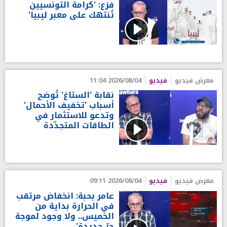
فزع: 'كرامة التونسيين
تُنتهك على معبر ليبيا'
معرض فيديو
فيديو
2026/08/04 11:04
نقابة 'الستاغ' تُوضح
أسباب 'تخفيف الأحمال'
وتدعو للاستثمار في
الطاقات المتجدّدة
معرض فيديو
فيديو
2026/08/04 09:11
عامر بحبة: انخفاض مرتقب
في الحرارة بداية من
الخميس.. ولا وجود لموجة
حرّ جديدة'