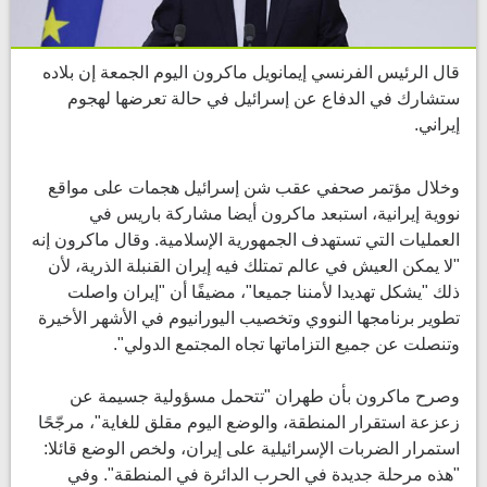
قال الرئيس الفرنسي إيمانويل ماكرون اليوم الجمعة إن بلاده
ستشارك في الدفاع عن إسرائيل في حالة تعرضها لهجوم
إيراني.
وخلال مؤتمر صحفي عقب شن إسرائيل هجمات على مواقع
نووية إيرانية، استبعد ماكرون أيضا مشاركة باريس في
العمليات التي تستهدف الجمهورية الإسلامية. وقال ماكرون إنه
"لا يمكن العيش في عالم تمتلك فيه إيران القنبلة الذرية، لأن
ذلك "يشكل تهديدا لأمننا جميعا"، مضيفًا أن "إيران واصلت
تطوير برنامجها النووي وتخصيب اليورانيوم في الأشهر الأخيرة
وتنصلت عن جميع التزاماتها تجاه المجتمع الدولي".
وصرح ماكرون بأن طهران "تتحمل مسؤولية جسيمة عن
زعزعة استقرار المنطقة، والوضع اليوم مقلق للغاية"، مرجّحًا
استمرار الضربات الإسرائيلية على إيران، ولخص الوضع قائلا:
"هذه مرحلة جديدة في الحرب الدائرة في المنطقة". وفي