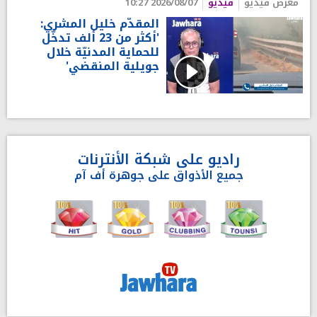
معرض فيديو
فيديو
2026/08/07 10:27
المقدّم خليل المشري:
'أكثر من 23 ألف تدخّل
للحماية المدنيّة خلال
جويلية المنقضي'
راديو على شبكة الأنترنات
جميع الأذواق على جوهرة أف آم