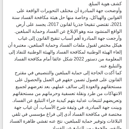
كشف هوية المبلغ.
وأوضحت جهة المبادرة أن مختلف التحويرات الواقعة على
القوانين والهياكل، وخاصة منها حل هيئة مكافحة الفساد سنة
2021، تقتضي تنقيحا جذريا لقانون 2017، يجسد على أرض
الواقع المنشود منه وهو الإبلاغ عن الفساد وحماية المبلغين.
وأرجعت جهة المبادرة أهم أسباب تنقيح القانون إلى غياب
هيكل مختص لقبول ملفات الفساد وحماية المبلغين، معتبرة أن
إلغاء الهيئة الوطنية لمكافحة الفساد والهيئة الوطنية للنفاذ إلى
المعلومة من دستور 2022 شكل عائقا أمام مكافحة الفساد
والتبليغ عنه.
كما أكدت الحاجة إلى حماية المبلغين والتنصيص في مقترح
القانون على فصول تضمن حقهم في العمل والحصول على
مستحقاتهم والعودة إلى سالف عملهم، بعد تعرضهم لجميع
الانتهاكات من طرد ونقلة تعسفية وحرمانهم من مستحقاتهم
وتعريضهم لتتبعات عدلية بتهم كيدية جراء التبليغ عن الفساد.
وبينت جهة المبادرة، في وثيقة شرح الأسباب، أن غياب جهة
مختصة في مكافحة الفساد أدى إلى فراغ مؤسسي في تلقي
البلاغات وتوفير حماية للمبلغين، نتج عنه تفشي ظاهرة الفساد
والنفور والخوف من التبليغ عن الفساد.